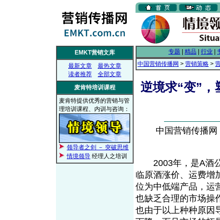
专题
|
精品
|
行业
|
EMKT营销文库
中国营销传播网
>
营销策略
>
最新文章
最热文章
读者推荐
全部文章
逆境求“变”，
麦肯特培训课程
麦肯特提供优秀的营销与管
理培训课程、内训与咨询：
中国营销传播网， 2
领导者之剑 － 突破思维
情境领导
经理人之培训
2003年，是A酒
临原酒涨价、运费增
位为中低端产品，运
也缺乏合理的市场操
也由于以上种种原因