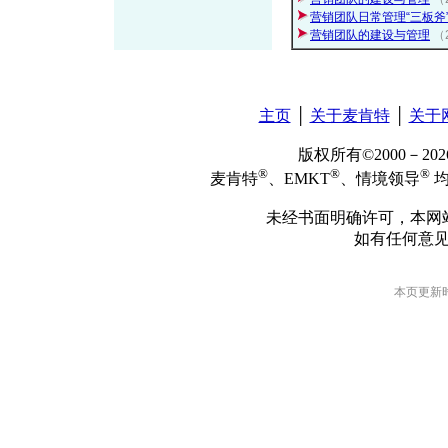
营销团队日常管理“三板斧
营销团队的建设与管理
（
主页
│
关于麦肯特
│
关于
版权所有©2000－2
®
®
®
麦肯特
、EMKT
、情境领导
均
未经书面明确许可，本网
如有任何意
本页更新时间: