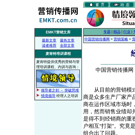
专题
|
精品
|
行业
|
EMKT营销文库
中国营销传播网
>
营销策略
>
最新文章
最热文章
读者推荐
全部文章
麦肯特培训课程
麦肯特提供优秀的营销与管
理培训课程、内训与咨询：
中国营销传播网， 2
从目前的营销模式
领导者之剑 － 突破思维
情境领导
经理人之培训
商是众多生产厂家产
商在运作区域市场时
用，然而销售业绩却
是得不到经销商的重
户相互“打架”。究
组合出了问题。