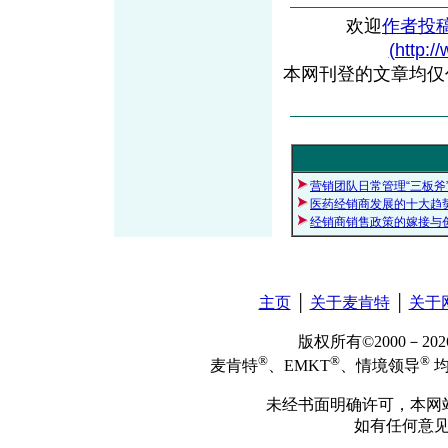
欢迎
作者投
(http:/
本网刊登的文章均仅
营销团队日常管理“三板斧
医药经销商发展的十大趋
经销商销售政策的嫁接与
主页
│
关于麦肯特
│
关于
版权所有©2000－2
®
®
®
麦肯特
、EMKT
、情境领导
均
未经书面明确许可，本网
如有任何意