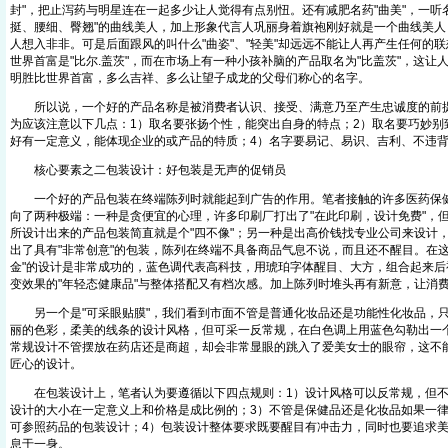
封"，把止泻药与明星连在一起多少让人觉得有点别忸。还有减肥名药"曲美"，一听名
挺、腰细、臀翘"的曲线美人，加上形象代言人巩丽身着旗袍刚好就是一个曲线美人
人想入非非。可是后面跟风的叫什么"曲姿"、"轻美"却远远不能让人再产生任何的
世界首富是"比尔.盖茨"，而在市场上有一种小孩补脑的产品取名为"比盖茨"，这让
明胜比世界首富，多么吉祥、多么让望子成龙的父母们称心的名字。
所以说，一个好的产品名称是被消费者认识、接受、满意乃至产生忠诚度的前提
为应该注意以下几点：1）取名要张扬个性，能突出自身的特点；2）取名要巧妙别
好有一定意义，能体现企业的或产品的特质；4）名字要易记、易识、吉利、不违
核心要素之二包装设计：好包装是无声的促销员
一个好的产品包装在终端陈列时就能起到广告的作用。笔者接触的许多医药保健
向了两种极端：一种是贪便宜的心理，许多印刷厂打出了"在此印刷，设计免费"，
所设计出来的产品包装简直就是个"四不像"；另一种是出高价钱找专业公司来设计
出了具有"非常创意"的包装，陈列在终端不具备商品气息不说，而且还不醒目。在
金"的设计是非常成功的，蓝色调代表高科技，用琥珀字体醒目、大方，组合起来后
变效果的"年轻态健康品"与整体搭配又有档次感。加上陈列时堆头再有新意，让消
另一个是"可采眼贴膜"，我们看到市面不管是普通化妆品还是功能性化妆品，只
丽的色彩，柔美的线条的设计风格，但可采一反常规，在白色调上用蓝色勾勒出一
常规设计不管摆放在药店还是商超，却会非常显眼的跳入了爱美女士的眼帘，这不
匠心的设计。
在包装设计上，笔者认为要遵循以下四点规则：1）设计风格可以反常规，但不
设计的大小在一定意义上和价格是成比例的；3）不管是保健品还是化妆品如果一
可参照药品的包装设计；4）包装设计整体要求既要醒目有冲击力，同时也要追求
息于一身。