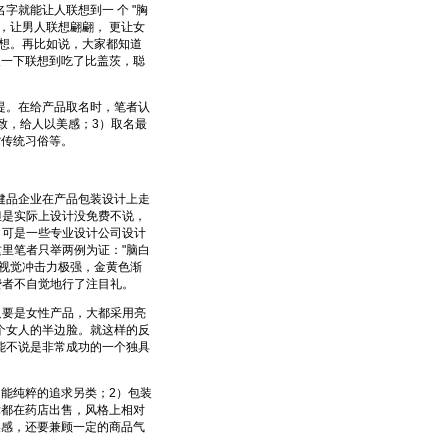
字就能让人联想到一 个 "胸
，让男人联想翩翩， 更让女
联想。再比如说，大家都知道
人一下联想到吃了比盖茨，聪
。在给产品取名时，笔者认
致，给人以美感；3）取名最
背传统习俗等。
品企业在产品包装设计上走
但是实际上设计没免费不说，
，可是一些专业设计公司设计
这里笔者只举两例为证："脑白
视觉冲击力极强，金黄色渐
费者不自觉地行了注目礼。
要是女性产品，大都采用亮
个女人的半边脸。就这样的反
能不说是非常成功的一个独具
能纯粹的追求另类；2）包装
律都在药店出售，风格上相对
美感，还要兼顾一定的商品气