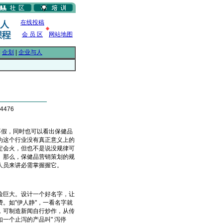
在线投稿
会 员 区
网站地图
|
企划
|
企业与人
4476
假，同时也可以看出保健品
为这个行业没有真正意义上的
定会火，但也不是说没规律可
。那么，保健品营销策划的规
人员来讲必需掌握握它。
巨大。设计一个好名字，让
。如"伊人静"，一看名字就
，可制造新闻自行炒作，从传
一个止泻的产品叫" 泻停