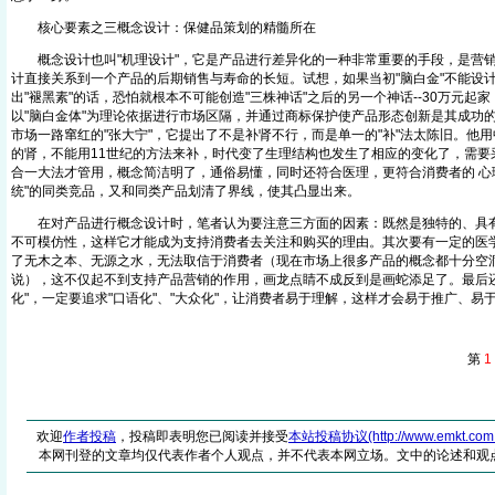
核心要素之三概念设计：保健品策划的精髓所在
概念设计也叫"机理设计"，它是产品进行差异化的一种非常重要的手段，是营销
计直接关系到一个产品的后期销售与寿命的长短。试想，如果当初"脑白金"不能设计
出"褪黑素"的话，恐怕就根本不可能创造"三株神话"之后的另一个神话--30万元起家，
以"脑白金体"为理论依据进行市场区隔，并通过商标保护使产品形态创新是其成功的
市场一路窜红的"张大宁"，它提出了不是补肾不行，而是单一的"补"法太陈旧。他用
的肾，不能用11世纪的方法来补，时代变了生理结构也发生了相应的变化了，需要采
合一大法才管用，概念简洁明了，通俗易懂，同时还符合医理，更符合消费者的 心
统"的同类竞品，又和同类产品划清了界线，使其凸显出来。
在对产品进行概念设计时，笔者认为要注意三方面的因素：既然是独特的、具有
不可模仿性，这样它才能成为支持消费者去关注和购买的理由。其次要有一定的医
了无木之本、无源之水，无法取信于消费者（现在市场上很多产品的概念都十分空
说），这不仅起不到支持产品营销的作用，画龙点睛不成反到是画蛇添足了。最后还
化"，一定要追求"口语化"、"大众化"，让消费者易于理解，这样才会易于推广、易
第
1
欢迎
作者投稿
，投稿即表明您已阅读并接受
本站投稿协议(http://www.emkt.com.cn/
本网刊登的文章均仅代表作者个人观点，并不代表本网立场。文中的论述和观