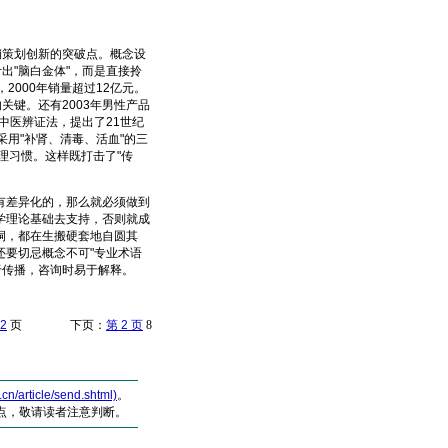
策划创新的突破点。概念设
出"脑白金体"，而是直接拎
2000年销量超过12亿元。
关键。还有2003年男性产品
中医辨证法，提出了21世纪
用"补肾、清毒、活血"的三
理习惯。这样既打击了"传
差异化的，那么就必须做到
学理论基础去支持，否则就成
洞，都在生搬硬套地自圆其
要切忌概念不可"专业术语
于传播，咨询时易于解释。
2
页 下页：
第 2 页
8
article/send.shtml)
。
点，敬请读者注意判断。