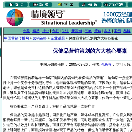
专题
|
精品
|
行业
|
专栏
|
关注
|
新营销
|
战略
|
策略
|
实务
|
案例
|
品牌
中国营销传播网
>
营销策略
>
企业话题
> 保健品营销策划的六大核心要素
保健品营销策划的六大核心要素
中国营销传播网， 2005-03-26， 作者:
孔长春
， 访问人数: 
在营销界流传着这样一句话"看国内的营销先看保健品的营销"，这句话一点也不
行业是一个竞争十分激烈的行业，也最能体现出营销的深邃。正因为如此，笔者认
老大，即使是像史玉柱这样的巨人级营销策划大师也不敢说我再上一个新产品就一
循，谁掌握了保健品营销策划的规律并加以灵活运用，谁就能创造奇迹、演绎神话
律是什么呢？笔者认为对于保健品的营销策划有六大核心要素，作为一个专业策划
核心要素之一产品名设计：好的产品名就是一支好广告
保健品的竞争越来越激烈，同质化日趋严重。媒体成本日益高涨，广告投入风险
消费者耳目一新，过耳能详。这样不仅易于传播，同时还能帮企业省下一大笔广告费
知道它的功效是妇科护理产品，而且它又于台湾歌星伊能静属谐音，搭乘名人快车
播上讲朗朗上口，而且娓婉含蓄地体现了产品的特色，但也有借谐音不雅的例子，如