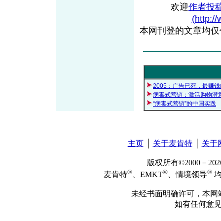
欢迎
作者投
(http:/
本网刊登的文章均仅
2005：广告已死，最赚
病毒式营销：激活购物潜
“病毒式营销”的中国实践
主页
│
关于麦肯特
│
关于
版权所有©2000－2
®
®
®
麦肯特
、EMKT
、情境领导
均
未经书面明确许可，本网
如有任何意