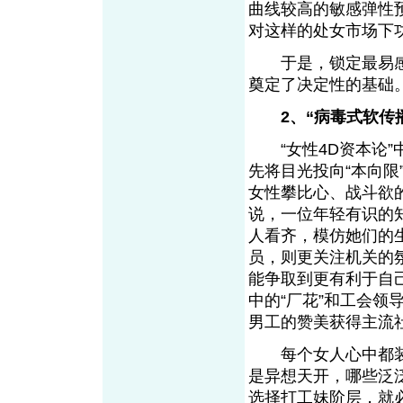
曲线较高的敏感弹性
对这样的处女市场下
于是，锁定最易感的
奠定了决定性的基
2、“病毒式软
“女性4D资本论”
先将目光投向“本向
女性攀比心、战斗欲
说，一位年轻有识的
人看齐，模仿她们的
员，则更关注机关的
能争取到更有利于自
中的“厂花”和工会
男工的赞美获得主流
每个女人心中都装
是异想天开，哪些泛
选择打工妹阶层，就