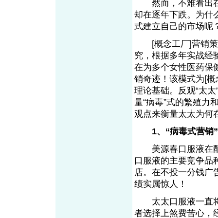
然而，不难看出在热
却在逐年下跌。为什
式建立自己的市场呢？
[概念工厂]营销策
究，根据多年实战经
在为多个女性医药保健
销奇迹！该模式为[概
理论基础。反观“太
量“病毒”式的繁殖力
观点来衡量太太为
1、“病毒式营销
美源春口服液在配
口服液的主要竞争品
店。在不投一分钱广
绩实属惊人！
太太口服液一直将
者选择上煞费苦心，