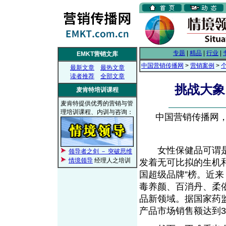
专题
|
精品
|
行业
|
EMKT营销文库
中国营销传播网
>
营销案例
>
最新文章
最热文章
读者推荐
全部文章
挑战大象
麦肯特培训课程
麦肯特提供优秀的营销与管
理培训课程、内训与咨询：
中国营销传播网， 2
女性保健品可谓是
领导者之剑 － 突破思维
情境领导
经理人之培训
发着无可比拟的生机和
国超级品牌”榜。近
毒养颜、百消丹、柔
品新领域。据国家药监
产品市场销售额达到3