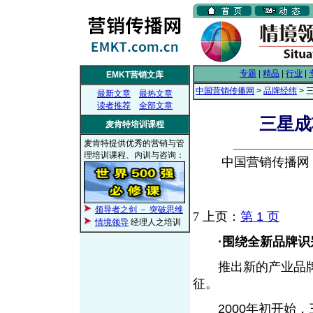
专题
|
精品
|
行业
|
EMKT营销文库
中国营销传播网
>
品牌经纬
> 
最新文章
最热文章
读者推荐
全部文章
三星成
麦肯特培训课程
麦肯特提供优秀的营销与管
理培训课程、内训与咨询：
中国营销传播网， 2
领导者之剑 － 突破思维
7
上页：
第 1 页
情境领导
经理人之培训
·围绕全新品牌
推出新的产业品牌“
征。
2000年初开始，