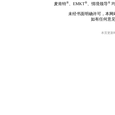
®
®
®
麦肯特
、EMKT
、情境领导
均
未经书面明确许可，本网
如有任何意
本页更新时间: