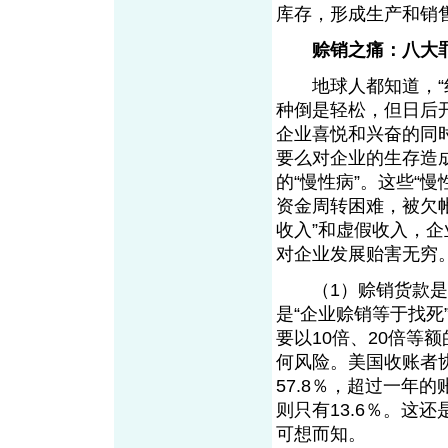
库存，形成生产和销
赊销之痛：八大
地球人都知道，“红
种倒是轻松，但日后
企业喜悦和兴奋的同
要么对企业的生存造
的“慢性病”。这些“
资金周转困难，被欠
收入”和虚假收入，
对企业发展贻害无穷
（1）赊销货款是呆
是“企业赊销等于找
要以10倍、20倍等
何风险。美国收账者
57.8％，超过一年
则只有13.6％。这
可想而知。