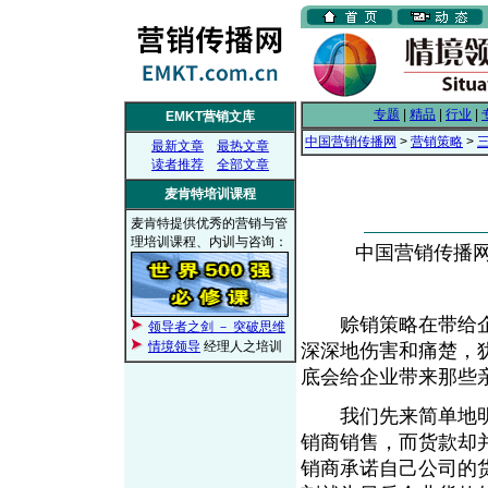
专题
|
精品
|
行业
|
EMKT营销文库
中国营销传播网
>
营销策略
>
最新文章
最热文章
读者推荐
全部文章
麦肯特培训课程
麦肯特提供优秀的营销与管
理培训课程、内训与咨询：
中国营销传播网， 
赊销策略在带给企
领导者之剑 － 突破思维
情境领导
经理人之培训
深深地伤害和痛楚，犹
底会给企业带来那些
我们先来简单地明
销商销售，而货款却
销商承诺自己公司的