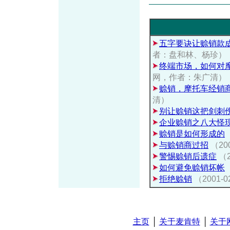
五字要诀让赊销款
者：盘和林、杨珍）
终端市场，如何对
网，作者：朱广清）
赊销，摩托车经销
清）
别让赊销这把剑刺
企业赊销之八大怪
赊销是如何形成的
与赊销商过招
（20
警惕赊销后遗症
（
如何避免赊销坏帐
拒绝赊销
（2001
主页
│
关于麦肯特
│
关于