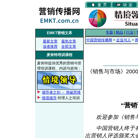
专题
|
精品
|
行业
|
EMKT营销文库
中国营销传播网
>
企业与人
>
最新文章
最热文章
读者推荐
全部文章
麦肯特培训课程
麦肯特提供优秀的营销与管
理培训课程、内训与咨询：
《销售与市场》2000年
领导者之剑 － 突破思维
情境领导
经理人之培训
“营
欢迎参加《销售
中国营销人终于有了
出营销人评选颁奖大会