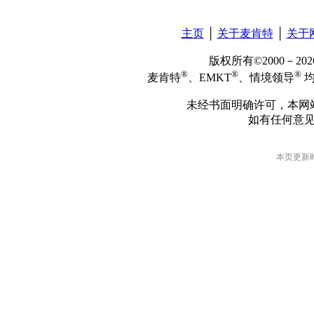
主页
│
关于麦肯特
│
关于
版权所有©2000－2
®
®
®
麦肯特
、EMKT
、情境领导
均
未经书面明确许可，本网
如有任何意
本页更新时间: