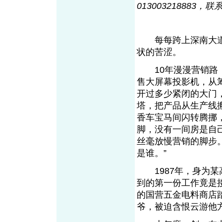
013003218883，
每每跨上深南大道
状的苦涩。
10年漫漫营销路，
售大屏幕投影机，从
开过多少紧闭的大门
塔，把产品从生产线
香车宝马间闪转腾挪
脚，没有一间房是自己
丝毫放慢营销的脚步
是谁。”
1987年，身为某
到的第一份工作竟是
的国营五金电料商店
爷，被迫含恨云游他