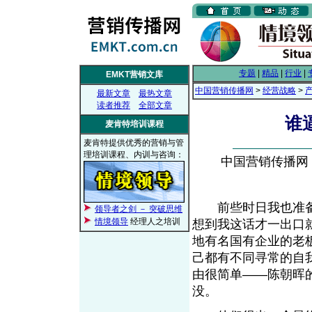
专题
|
精品
|
行业
|
EMKT营销文库
中国营销传播网
>
经营战略
>
最新文章
最热文章
读者推荐
全部文章
谁
麦肯特培训课程
麦肯特提供优秀的营销与管
理培训课程、内训与咨询：
中国营销传播网， 2
前些时日我也准备
领导者之剑 － 突破思维
情境领导
经理人之培训
想到我这话才一出口
地有名国有企业的老
己都有不同寻常的自
由很简单――陈朝晖
没。