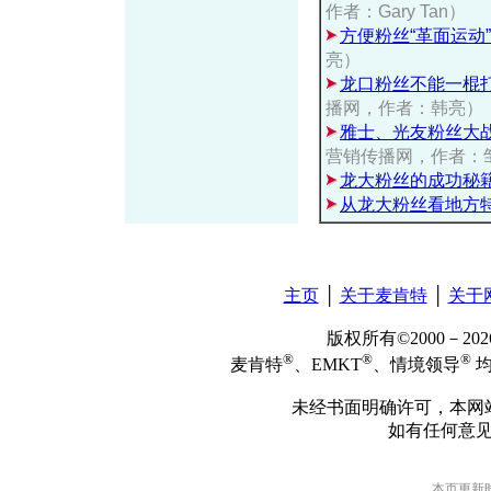
作者：Gary Tan）
方便粉丝“革面运动
亮）
龙口粉丝不能一棍
播网，作者：韩亮）
雅士、光友粉丝大
营销传播网，作者：
龙大粉丝的成功秘
从龙大粉丝看地方
主页
│
关于麦肯特
│
关于
版权所有©2000－2
®
®
®
麦肯特
、EMKT
、情境领导
均
未经书面明确许可，本网
如有任何意
本页更新时间: