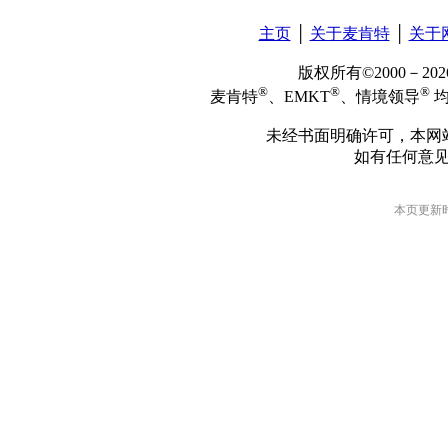
主页
│
关于麦肯特
│
关于
版权所有©2000－2
®
®
®
麦肯特
、EMKT
、情境领导
均
未经书面明确许可，本网
如有任何意
本页更新时间: