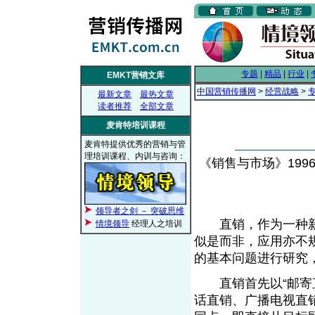
专题
|
精品
|
行业
|
EMKT营销文库
中国营销传播网
>
经营战略
>
最新文章
最热文章
读者推荐
全部文章
麦肯特培训课程
麦肯特提供优秀的营销与管
理培训课程、内训与咨询：
《销售与市场》1996年
领导者之剑 － 突破思维
直销，作为一种新
情境领导
经理人之培训
似是而非，应用亦不
的基本问题进行研究
直销首先以“邮寄直
话直销、广播电视直