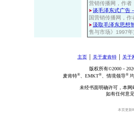
营销传播网，作者
谈毛泽东式广告
国营销传播网，作
汲取毛泽东思想
售与市场》1997
主页
│
关于麦肯特
│
关于
版权所有©2000－2
®
®
®
麦肯特
、EMKT
、情境领导
均
未经书面明确许可，本网
如有任何意
本页更新时间: