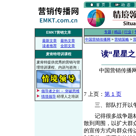
专题
|
精品
|
行业
|
EMKT营销文库
中国营销传播网
>
营销策略
>
最新文章
最热文章
读者推荐
全部文章
读“星星
麦肯特培训课程
麦肯特提供优秀的营销与管
理培训课程、内训与咨询：
中国营销传播网， 
领导者之剑 － 突破思维
7
上页：
第 1 页
情境领导
经理人之培训
三、部队打开以争
记得很多战争题材
散到周围，以扩大群
的宣传方式向群众传