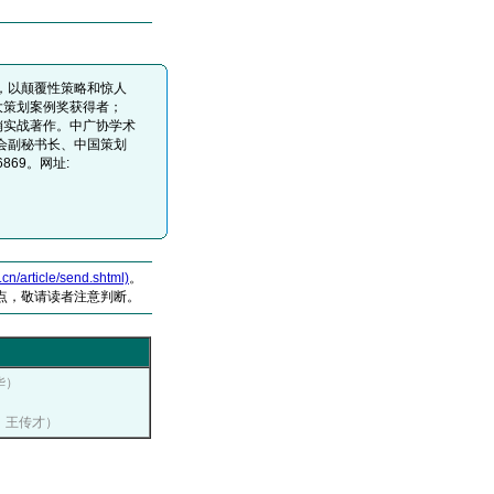
，以颠覆性策略和惊人
十大策划案例奖获得者；
畅销实战著作。中广协学术
会副秘书长、中国策划
06869。网址:
article/send.shtml)
。
点，敬请读者注意判断。
华）
者：王传才）