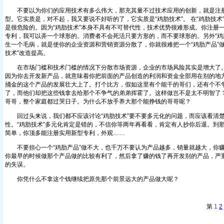
不要以为你们的应用技术有多么伟大，那充其量不过技术应用的创新，就是注册
型。它实质是，对不起，我又要说不好听的了，它实质是“鸡肋技术”。 在“鸡肋技术
是很危险的。因为“鸡肋技术”本身不具有不可替代性，技术优势很难形成。你注册
专利，我可以弄一个球形的。消费者不会死活只要方形的，而不要球形的。另外“鸡
生一个毛病，就是使你的企业资源和营销资源分散了，你就很难把一个“鸡肋产品”
技术”改造提高。
在市场门槛和技术门槛的情况下分散市场资源，企业的市场风险其实是增大了。
因为你去开发新产品，就意味着你把前面的产品创造的利润和资金全部用在别的地
捅金的这个产品的发展壮大上了。打个比方，假如这里有个能干的哥们，还有个不
了，而他们却把这些钱拿去给那个不争气的弟弟挥霍了。这样做岂不是太不明智了
哥哥，整个家庭都过哭日子。为什么不放手养大那个能挣钱的哥哥呢？
回过头来说，我们都不应该讨论“鸡肋技术”要不要多元化的问题，而应该看清楚“
性。“鸡肋技术”多元化肯定是错的，不信你等两年再看看，肯定有人抄你后退。到
简单，你顶多能注册实用新型专利，外观……
不要担心一个“鸡肋产品”做不大，也千万不要认为产品越多，销量就越大，你赚
你最早的时候做那个产品做的比较有利了，然后拿了赚的钱了再开发别的产品，严
的失误。
你凭什么不拿这个钱继续把原先那个前景远大的产品做大呢？
第
1
2