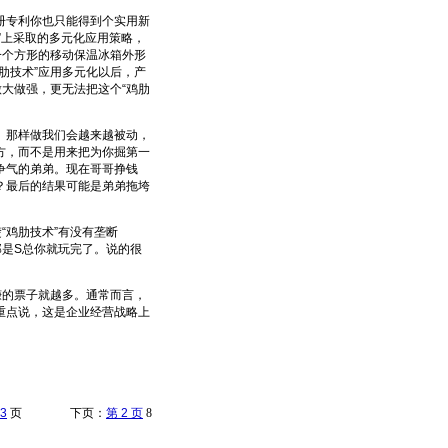
专利你也只能得到个实用新
”上采取的多元化应用策略，
一个方形的移动保温冰箱外形
肋技术”应用多元化以后，产
做大做强，更无法把这个“鸡肋
那样做我们会越来越被动，
方，而不是用来把为你掘第一
争气的弟弟。现在哥哥挣钱
？最后的结果可能是弟弟拖垮
鸡肋技术”有没有垄断
那是S总你就玩完了。说的很
的票子就越多。通常而言，
重点说，这是企业经营战略上
3
页 下页：
第 2 页
8