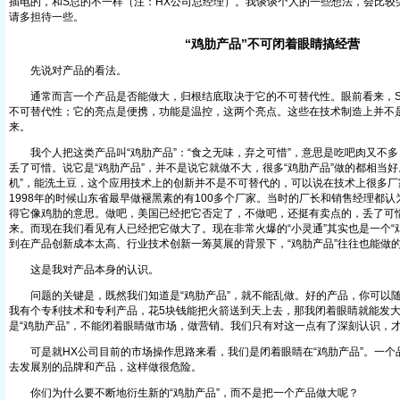
插电的，和S总的不一样（注：HX公司总经理）。我谈谈个人的一些想法，会比较
请多担待一些。
“鸡肋产品”不可闭着眼睛搞经营
先说对产品的看法。
通常而言一个产品是否能做大，归根结底取决于它的不可替代性。眼前看来，S
不可替代性；它的亮点是便携，功能是温控，这两个亮点。这些在技术制造上并不
来。
我个人把这类产品叫“鸡肋产品”：“食之无味，弃之可惜”，意思是吃吧肉又不多
丢了可惜。说它是“鸡肋产品”，并不是说它就做不大，很多“鸡肋产品”做的都相当好
机”，能洗土豆，这个应用技术上的创新并不是不可替代的，可以说在技术上很多厂
1998年的时候山东省最早做褪黑素的有100多个厂家。当时的厂长和销售经理都
得它像鸡肋的意思。做吧，美国已经把它否定了，不做吧，还挺有卖点的，丢了可
来。而现在我们看见有人已经把它做大了。现在非常火爆的“小灵通”其实也是一个“
到在产品创新成本太高、行业技术创新一筹莫展的背景下，“鸡肋产品”往往也能做
这是我对产品本身的认识。
问题的关键是，既然我们知道是“鸡肋产品”，就不能乱做。好的产品，你可以随
我有个专利技术和专利产品，花5块钱能把火箭送到天上去，那我闭着眼睛就能发
是“鸡肋产品”，不能闭着眼睛做市场，做营销。我们只有对这一点有了深刻认识，
可是就HX公司目前的市场操作思路来看，我们是闭着眼睛在“鸡肋产品”。一个
去发展别的品牌和产品，这样做很危险。
你们为什么要不断地衍生新的“鸡肋产品”，而不是把一个产品做大呢？