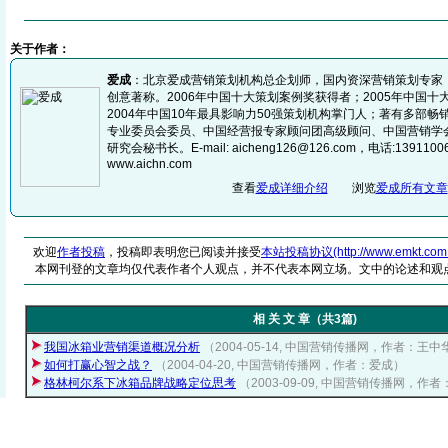
关于作者：
爱成
：北京爱成营销策划机构总企划师，国内资深营销策划专家
创意著称。2006年中国十大策划案例奖获得者；2005年中国
2004年中国10年最具影响力50强策划机构掌门人；著有多部
专业委员会委员、中国经营报专家顾问团高级顾问、中国营销学
研究会秘书长。E-mail: aicheng126@126.com，电话:139110
www.aichn.com
查看
爱成详细介绍
浏览
爱成所有文章
欢迎
作者投稿
，投稿即表明您已阅读并接受
本站投稿协议(http://www.emkt.com.cn/
本网刊登的文章均仅代表作者个人观点，并不代表本网立场。文中的论述和观
相 关 文 章（共3篇)
我国冰箱业营销渠道概况分析
（2004-05-14, 中国营销传播网，作者：王中
如何打赢心智之战？
（2004-04-20, 中国营销传播网，作者：爱成）
格林柯尔系下冰箱品牌战略定位思考
（2003-09-09, 中国营销传播网，作