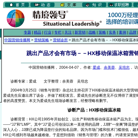
专题
|
精品
|
行业
|
专栏
|
关注
|
新营销
|
战略
|
策略
|
实务
|
案例
|
品牌
中国营销传播网
>
营销策略
>
营销诊所
> 跳出产品才会有市场－－HX移动保温冰
跳出产品才会有市场－－HX移动保温冰箱营
中国营销传播网， 2004-04-07， 作者:
爱成
、
余美蓉
、
吴培忠
， 访
诊断专家：爱成 文字整理：余美蓉 吴培忠
2004年3月25日《销售与管理》杂志社主持召开了HX移动保温冰箱的大型营
爱成先生应邀出席了该会，并做了精彩发言。爱成先生的诊断意见不仅博得了满堂
者的高度赞赏。本文为爱成先生现场诊断发言，经整理略有删节。
诊断产品：HX移动保温冰箱
诊断背景：HX公司1995年开始创立，以生产和销售移动保温冰箱产品为主。
——“JJ”和“LMP”。其中“JJ”是公司创业以来一直使用的品牌，JJ牌“一坐爽”降温
深入人心，JJ牌已成为降温垫行业的知名品牌。因为市场门槛和技术门槛很低，越
HX公司感到市场越来越难做。于是想到借助《销售与管理》的力量，约请资深营