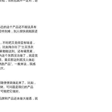
尖锐，当然也就不一定对，还
总的这个产品还不能说具有
是特别难，别人很快就能跟进
，不吃吧又觉得蛮有味道，
。比如海尔出了“土豆洗衣
家都能达到。还有褪黑素，
认为这个东西没法做了，就是觉
惜。最后那边到底没人做起
鸡肋产品”。一般来说，我感
的大。
随便便就做起来了。比如，
大财。可问题是我们的产品
才可能把它做好。
品牌和产品还未做大做透，就