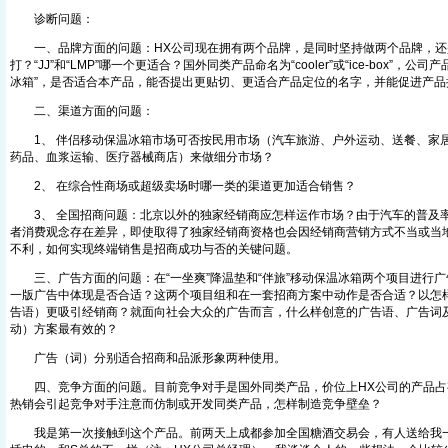
诊断问题：
一、品牌方面的问题：HX公司现在拥有两个品牌，是同时坚持做两个品牌，还
打？“JJ”和“LMP”哪一个更适合？国外同类产品命名为“cooler”或“ice-box”，
冰箱”，是否适合本产品，能否提出更贴切、更适合产品定位的名字，并能促进产品
二、渠道方面的问题：
1、 伴侣移动保温冰箱市场可否按民用市场（汽车旅游、户外运动、送餐、家
药品、血浆运输、医疗器械商店）来做细分市场？
2、 在综合性商场或超级卖场时哪一类的渠道更加适合销售？
3、 全国招商问题：北京以外的独家经销商应怎样运作市场？由于汽车的普及
者消费观念存在差异，即使取得了独家经销商资格也会因经销商营销方式不当或当
不利，如何实现终端销售是招商成功与否的关键问题。
三、广告方面的问题：在“一坐爽”降温垫和“伴旅”移动保温冰箱两个项目进行广
一版广告中体现是否合适？这两个项目组和在一套招商方案中动作是否合适？以怎
告语）更吸引经销商？就面向社会大众的广告而言，什么样创意的广告语、广告词
动）方案最有效的？
广告（词）分别适合招商和品派形象两种使用。
四、竞争方面的问题。目前竞争对手是国外同类产品，价位上HX公司的产品占
热销会引起竞争对手注意而仿制或开发同类产品，怎样制造竞争壁垒？
我是第一次接触到这个产品。前两天上成都参加全国糖酒交易会，有人送给我一