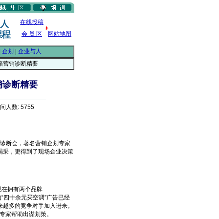
在线投稿
会 员 区
网站地图
|
企划
|
企业与人
箱营销诊断精要
销诊断精要
问人数: 5755
销诊断会，著名营销企划专家
喝采，更得到了现场企业决策
现在拥有两个品牌
垫的“四十余元买空调”广告已经
来越多的竞争对手加入进来。
销专家帮助出谋划策。