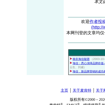
本文
欢迎
作者投
(http:/
本网刊登的文章均仅
南非海信疑团
（2003-10-
海信：悉心演绎品牌价值
云生、刘威）
海信，新品牌营销的成功
主页
│
关于麦肯特
│
关于
版权所有©2000－2
®
®
®