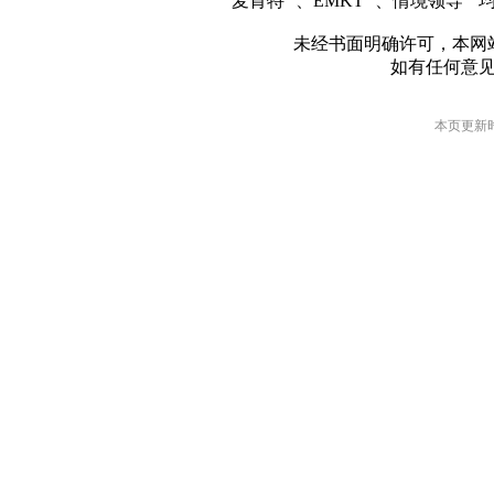
麦肯特
、EMKT
、情境领导
均
未经书面明确许可，本网
如有任何意
本页更新时间: