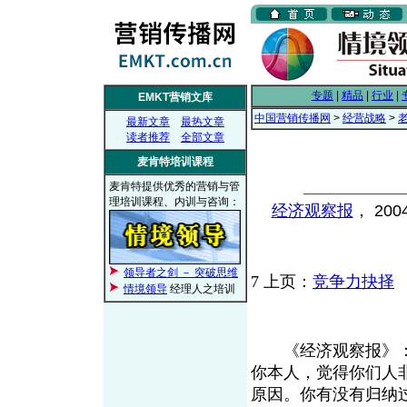
专题
|
精品
|
行业
|
EMKT营销文库
中国营销传播网
>
经营战略
>
最新文章
最热文章
读者推荐
全部文章
麦肯特培训课程
麦肯特提供优秀的营销与管
理培训课程、内训与咨询：
经济观察报
， 200
领导者之剑 － 突破思维
7
上页：
竞争力抉择
情境领导
经理人之培训
《经济观察报》：
你本人，觉得你们人
原因。你有没有归纳