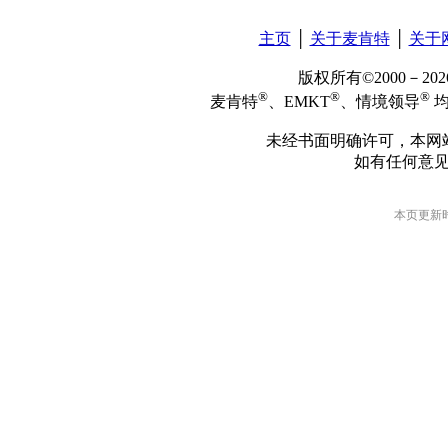
主页
│
关于麦肯特
│
关于
版权所有©2000－2
®
®
®
麦肯特
、EMKT
、情境领导
均
未经书面明确许可，本网
如有任何意
本页更新时间: