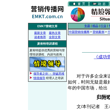
专题
|
精品
|
行业
|
EMKT营销文库
中国营销传播网
>
营销案例
>
最新文章
最热文章
读者推荐
全部文章
麦肯特培训课程
麦肯特提供优秀的营销与管
理培训课程、内训与咨询：
《成功
领导者之剑 － 突破思维
对于许多企业来说
情境领导
经理人之培训
如何，时间无疑是最好
年的中国市场，给出
归附
文/本刊记者 王