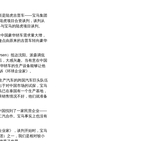
是陆虎吉普车——宝马集团
行陆虎项目合资谈判，谈判从
手与宝马的陆虎项目谈判。
后中国豪华轿车需求量大增，
趣点由原来的吉普车转向豪华
ysen）抵达沈阳。派森调侃
后，大感兴趣。当有意在中国
中华轿车的生产设备能够让他
诉《环球企业家》。
生产汽车的跨国汽车巨头队伍
出于对中国市场的试探，宝马
马已在泰国有一个生产基地，
果销售情况不好，他们就准备
中国找到了一家民营企业——
二汽合作。宝马事实上也没有
业家》，谈判开始时，宝马
团）之一，我们是相对较小