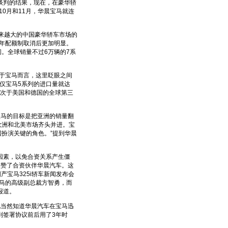
折谈判的结果，现在，在豪华轿
0月和11月，华晨宝马就连
来越大的中国豪华轿车市场的
5年配额制取消后更加明显。
。全球销量不过6万辆的7系
于宝马而言，这里眨眼之间
月，仅宝马5系列的进口量就达
仅次于美国和德国的全球第三
马的目标是把亚洲的销量翻
欧洲和北美市场齐头并进。宝
中国扮演关键的角色。”提到华晨
因素，以免合资关系产生僵
盛赞了合资伙伴华晨汽车。这
产宝马325i轿车新闻发布会
马的高级副总裁方智勇，而
报道。
他当然知道华晨汽车在宝马迅
到签署协议前后用了3年时