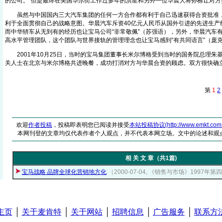
的公司。”但是最终在美国华尔街工作过多年的洪星和另外一位华晨大将孙栋让对方
虽然与中国国内三大汽车集团的任何一方合作都有利于自己迅速获得合资批准，
利于全面贯彻自己的战略意图。华晨汽车斥资40亿元人民币从国外引进的先进生产线
而中华轿车从无到有的经历也让宝马公司“非常敬佩”（苏强语），另外，华晨汽车
高水平管理团队，这个团队与世界接轨的管理理念也让宝马感到“有共同语言”（庞
2001年10月25日，当时的宝马集团董事长米尔博格受到当时的国务院总理朱
关人士在北京与米尔博格共进晚餐，成功打消对方与华晨合资的顾虑。双方很快确
第
1
2
欢迎
作者投稿
，投稿即表明您已阅读并接受
本站投稿协议(http://www.emkt.com.cn/
本网刊登的文章均仅代表作者个人观点，并不代表本网立场。文中的论述和观
相 关 文 章（共1篇)
宝马战略 品牌全球化营销地方化
（2000-07-04, 《销售与市场》1997
主页
│
关于麦肯特
│
关于网站
│
招聘信息
│
广告服务
│
联系方