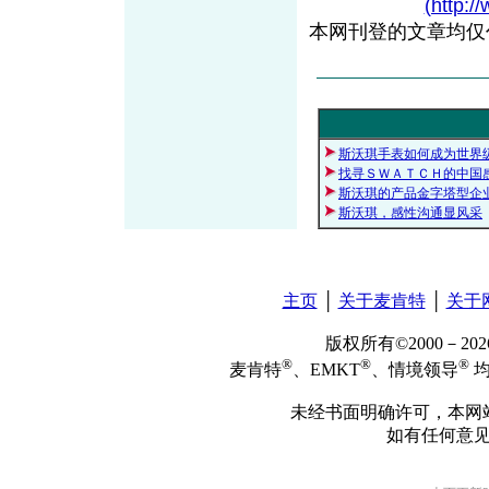
(http:/
本网刊登的文章均仅
斯沃琪手表如何成为世界
找寻ＳＷＡＴＣＨ的中国
斯沃琪的产品金字塔型企
斯沃琪，感性沟通显风采
主页
│
关于麦肯特
│
关于
版权所有©2000－2
®
®
®
麦肯特
、EMKT
、情境领导
均
未经书面明确许可，本网
如有任何意