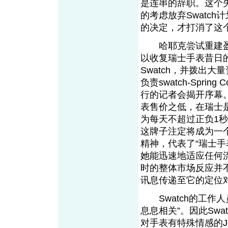
是连串的辞职。这个失
的考虑放弃Swatc
的决定，才打消了这
哈耶克尝试重建盈
以收复瑞士手表昔日
Swatch，并拨出
负责swatch-Sprin
行的记者会揭开序幕。
表售价之低，在瑞士是
为每天不超过正负1秒
这牌子注定将成为一
精神，代表了“瑞士手
她能迅速地适应任何
时的整体市场反应并不
讯息传递至它的定位
Swatch的工作
息息相关”。因此Sw
对手表有特殊情感的Je