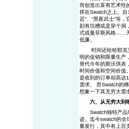
而创造出富有艺术性的A
挥在Swatch之上。
迟"、"黑夜武士"等
刻有坑槽或是穿个洞
式或曼菲斯风格……
低廉。
时间还给哈耶克另外
明的促销和限量生产
替代今年的斯沃琪表，
时间价值和空间价值。
是收到的订单却高达
需求。 而Swatc
想象一下其无穷大需
六、从无穷大到
Swatch独特产
迹。迄今swatch的
量发行，其中有上百