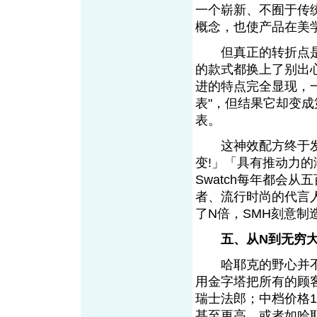
一个崭新、不囿于传统
概念，也使产品在美
但真正的转折点是有“
的款式都换上了别出心
进的特点完全显现，一
表"，但结果它却变
表。
这神效配方终于发挥
变!」「具有推动力
Swatch每年都会
者、流行时尚的代言
了N倍，SMH刻意制
五、从N到无穷
哈耶克的野心并不
用金字塔把所有的顾
瑞士法郎；中档价格1
甚至更高，或者如哈耶