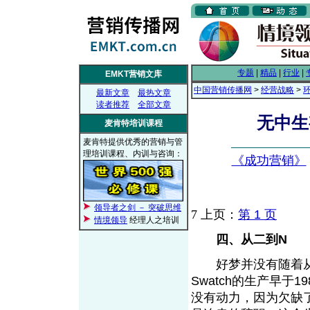
专题
|
精品
|
行业
|
EMKT营销文库
中国营销传播网
>
经营战略
>
最新文章
最热文章
读者推荐
全部文章
无中生
麦肯特培训课程
麦肯特提供优秀的营销与管
理培训课程、内训与咨询：
《成功营销》
领导者之剑 － 突破思维
7
上页：
第 1 页
情境领导
经理人之培训
四、从二到N
好梦并没有随着从
Swatch的生产早于
没有动力，因为欠缺