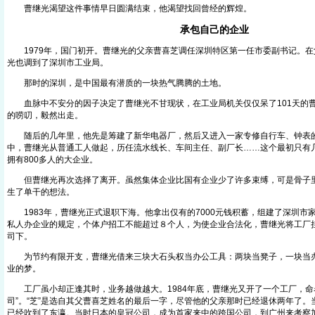
曹继光渴望这件事情早日圆满结束，他渴望找回曾经的辉煌。
承包自己的企业
1979年，国门初开。曹继光的父亲曹喜芝调任深圳特区第一任市委副书记。在
光也调到了深圳市工业局。
那时的深圳，是中国最有潜质的一块热气腾腾的土地。
血脉中不安分的因子决定了曹继光不甘现状，在工业局机关仅仅呆了101天的
的唠叨，毅然出走。
随后的几年里，他先是筹建了新华电器厂，然后又进入一家专修自行车、钟表
中，曹继光从普通工人做起，历任流水线长、车间主任、副厂长……这个最初只有
拥有800多人的大企业。
但曹继光再次选择了离开。虽然集体企业比国有企业少了许多束缚，可是骨子里
生了单干的想法。
1983年，曹继光正式退职下海。他拿出仅有的7000元钱积蓄，组建了深圳市
私人办企业的规定，个体户招工不能超过８个人，为使企业合法化，曹继光将工厂
司下。
为节约有限开支，曹继光借来三块大石头权当办公工具：两块当凳子，一块当办
业的梦。
工厂虽小却正逢其时，业务越做越大。1984年底，曹继光又开了一个工厂，命
司”。“芝”是选自其父曹喜芝姓名的最后一字，尽管他的父亲那时已经退休两年了
已经吹到了东瀛。当时日本的皇冠公司，成为首家来中的跨国公司，到广州来考察