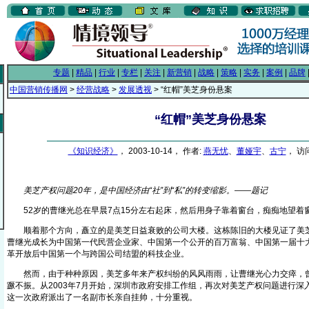
专题
|
精品
|
行业
|
专栏
|
关注
|
新营销
|
战略
|
策略
|
实务
|
案例
|
品牌
中国营销传播网
>
经营战略
>
发展透视
> “红帽”美芝身份悬案
“红帽”美芝身份悬案
《知识经济》
， 2003-10-14， 作者:
燕无忧
、
董娅宇
、
古宁
， 访问
美芝产权问题20年，是中国经济由“社”到“私”的转变缩影。——题记
52岁的曹继光总在早晨7点15分左右起床，然后用身子靠着窗台，痴痴地望着
顺着那个方向，矗立的是美芝日益衰败的公司大楼。这栋陈旧的大楼见证了美芝
曹继光成长为中国第一代民营企业家、中国第一个公开的百万富翁、中国第一届十
革开放后中国第一个与跨国公司结盟的科技企业。
然而，由于种种原因，美芝多年来产权纠纷的风风雨雨，让曹继光心力交瘁，曾
蹶不振。从2003年7月开始，深圳市政府安排工作组，再次对美芝产权问题进行深
这一次政府派出了一名副市长亲自挂帅，十分重视。