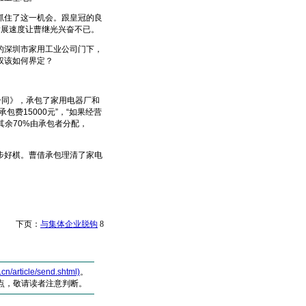
住了这一机会。跟皇冠的良
发展速度让曹继光兴奋不已。
深圳市家用工业公司门下，
权该如何界定？
合同》，承包了家用电器厂和
费15000元”，“如果经营
其余70%由承包者分配，
好棋。曹借承包理清了家电
 下页：
与集体企业脱钩
8
article/send.shtml)
。
点，敬请读者注意判断。