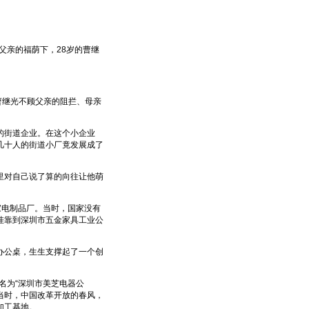
父亲的福荫下，28岁的曹继
曹继光不顾父亲的阻拦、母亲
的街道企业。在这个小企业
几十人的街道小厂竟发展成了
对自己说了算的向往让他萌
家电制品厂。当时，国家没有
挂靠到深圳市五金家具工业公
公桌，生生支撑起了一个创
名为“深圳市美芝电器公
。当时，中国改革开放的春风，
加工基地。