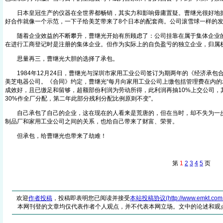
日本皇冠生产的仪器在全世界都畅销，其实力和影响毋庸置疑。曹继光很好地抓
好合作就像一个示范，一下子给美芝带来了8个日本的配套商。公司滚雪球一样的
随着企业效益的不断攀升，曹继光开始有所顾虑了：公司挂靠在属于集体企业的
在进行工商登记时是注册的集体企业。但作为实际上的自负盈亏的独立企业，归属
思量再三，曹继光大胆的选择了承包。
1984年12月24日，曹继光与深圳市家用工业公司签订为期两年的《经济承包
美芝电器公司。《合同》约定，曹继光“每月向家用工业公司上缴包括管理费在内的承包
成效好，且已缴足和留够，超额部份利润为劳动所得，此利润再抽10%上交公司，
30%作全厂分配，第二年此部分残利分配比例原则不变”。
自己承包了自己的企业，这在现在的人看来是荒唐的，但在当时，却不失为一步
制品厂和家用工业公司之间的关系，也给自己带来了财富、荣誉。
但承包，给曹继光也带来了劫难！
第
1
2
3
4
5
页
欢迎
作者投稿
，投稿即表明您已阅读并接受
本站投稿协议(http://www.emkt.com.cn/
本网刊登的文章均仅代表作者个人观点，并不代表本网立场。文中的论述和观