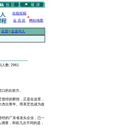
在线投稿
会 员 区
网站地图
|
企划
|
企业与人
人数: 2961
窗口的右前方。
曾经的辉煌，正是在这里，
大杰出青年。而美芝也成为改
经的广东省龙头企业，已一
入调查，和前几次不同的是，