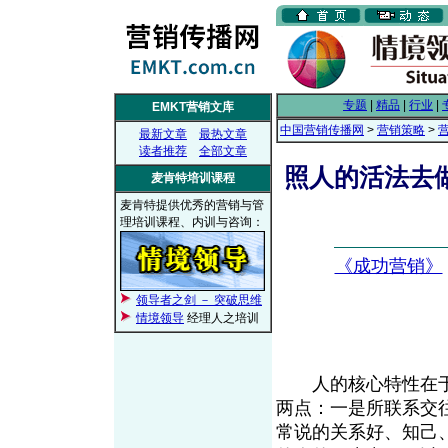
专题
|
精品
|
行业
|
EMKT营销文库
中国营销传播网
>
营销策略
>
最新文章
最热文章
读者推荐
全部文章
照人的活法去
麦肯特培训课程
麦肯特提供优秀的营销与管
理培训课程、内训与咨询：
《成功营销》
领导者之剑 － 突破思维
情境领导
经理人之培训
人的核心特性在于
两点：一是所联系交
常说的关系好、知己