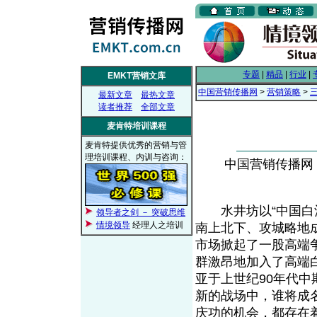
专题
|
精品
|
行业
|
EMKT营销文库
中国营销传播网
>
营销策略
>
最新文章
最热文章
读者推荐
全部文章
麦肯特培训课程
麦肯特提供优秀的营销与管
理培训课程、内训与咨询：
中国营销传播网， 2
水井坊以“中国白酒
领导者之剑 － 突破思维
情境领导
经理人之培训
南上北下、攻城略地
市场掀起了一股高端
群激昂地加入了高端
亚于上世纪90年代
新的战场中，谁将成
庆功的机会，都存在