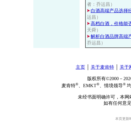
者：乔运昌）
白酒高端产品选择
运昌）
高档白酒，价格能
天舜）
解析白酒品牌高端
乔运昌）
主页
│
关于麦肯特
│
关于
版权所有©2000－2
®
®
®
麦肯特
、EMKT
、情境领导
均
未经书面明确许可，本网
如有任何意
本页更新时间: