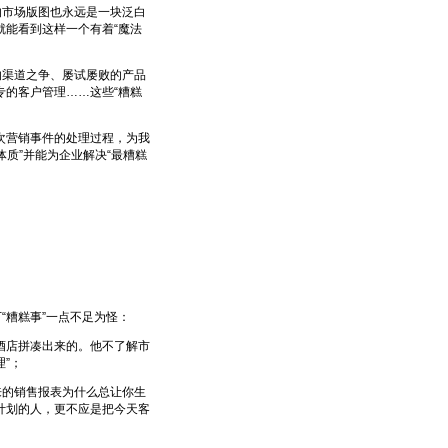
市场版图也永远是一块泛白
能看到这样一个有着“魔法
渠道之争、屡试屡败的产品
的客户管理……这些“糟糕
次次营销事件的处理过程，为我
体质”并能为企业解决“最糟糕
糟糕事”一点不足为怪：
店拼凑出来的。他不了解市
”；
的销售报表为什么总让你生
计划的人，更不应是把今天客