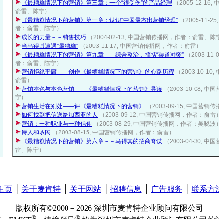
《最糟糕情况下的营销》第三章：一个“很受伤”的产品经理
（2005-12-1
俞雷、陈宁）
《最糟糕情况下的营销》第一章：认识“中国最杰出营销经理”
（2005-11-
者：俞雷、陈宁）
成长的力量－－销售技巧
（2004-02-13, 中国营销传播网，作者：俞雷、陈
当马得其遭遇“最糟糕”
（2003-11-17, 中国营销传播网，作者：俞雷）
《最糟糕情况下的营销》第九章－－综合整治，搞掂“渠道冲突”
（2003-1
者：俞雷、陈宁）
营销拒绝平庸－－创作《最糟糕情况下的营销》的心路历程
（2003-10-
俞雷）
营销本色与本色营销－－《最糟糕情况下的营销》导读
（2003-10-08,
宁）
营销生活在别处——评《最糟糕情况下的营销》
（2003-09-15, 中国
如何找到把信送给加西亚的人
（2003-09-12, 中国营销传播网，作者：俞雷
营销：一种职业与一种信仰
（2003-08-29, 中国营销传播网，作者：吴晓波
诗人和农民
（2003-08-15, 中国营销传播网，作者：俞雷）
《最糟糕情况下的营销》第六章－－马得其的招商奇谋
（2003-04-30,
雷、陈宁）
主页
│
关于麦肯特
│
关于网站
│
招聘信息
│
广告服务
│
联系方
版权所有©2000－2026 深圳市麦肯特企业顾问有限公司
®
®
®