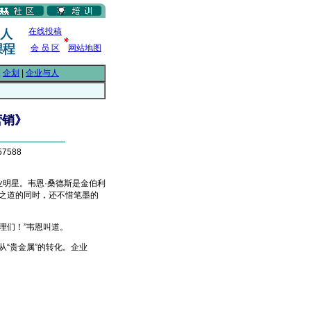
在线投稿
会 员 区
网站地图
|
企划
|
企业与人
营销》
7588
明星。韦恩·桑德斯是金伯利
功之道的同时，还不惜笔墨的
理们！”韦恩叫道。
“贵金属”的转化。企业