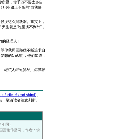
你所愿，你千万不要太多自
！职业路上不断的“自我修
候没这么踊跃啊。事实上，
天生就是“吃里扒不到外”，
魅力的经理人！
即你我周围那些不断追求自
梦想的CEO们，他们知道，
 浙江人民出版社、贝塔斯
article/send.shtml)
。
点，敬请读者注意判断。
：李刚国）
0, 中国营销传播网，作者：俞