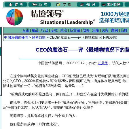
专题
|
精品
|
行业
|
专栏
|
关注
|
新营销
|
战略
|
策略
|
实务
|
案例
|
品牌
中国营销传播网
>
经营战略
> CEO的魔法石——评《最糟糕情况下的营销》
CEO的魔法石——评《最糟糕情况下的
中国营销传播网， 2003-09-12， 作者:
江凤华
， 访问人数: 5
在这个崇尚精英文化的商业社会，CEO们无疑已经成为“财经狗仔队”追逐的商业
公司的CEO，2000年度他曾位居“全球25位管理精英”之列，有媒体在挖掘韦恩成
描述他周围的一切，“他拥有8匹纯种马，这些马……”。
“帮助我成功的可不是这些马，你们别忘了，那些分布在全球为我拼抢订单的经
传说中，炼金术士们要追求一种叫“魔法石”的宝物，它的获得，将帮助“贱金属”从
从“平庸”到“优秀”，从“A”到“A+”，需要的“魔法石”是什么呢？
溯源归宗，是具有卓越执行力与创造力的人。
他们是所有成功CEO的“魔法石”。