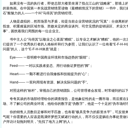
如果没有一流的执行者，即使总部大楼里坐满了指点江山的“战略家”，那墙上的
的装饰画。在中国第一本实战营销情景读物《最糟糕情况下的营销》一书中，我们就
石”般魅力的人——一个叫“马得其”的营销经理。
人物是虚拟的，然而场景与矛盾，却是当前企业营销状况的“写真”：分崩离析的
投放、积重难返的区域市场、胜败未定的商业谈判、司空见惯的促销误区、术业欠专
事”，困扰着我们周围的每一位企业主。
书中主人公“马得其”以敬业之心直面“糟糕”，以专业之术解决“糟糕”，他的一
们提供了一个优秀执行者的人格标杆和行为参照，让我们认识了一位有着“E-F-H-H
问题”的人，这个“E-F-H-H体质”就是：
Eye—— 一双明察中国商业环境和市场趋势的“眼睛”；
Feed—— 一对以实践者姿态、用行动验证梦想的“脚”；
Heart—— 一颗不断进行自我修炼和技能提升的“心”；
Hand—— 一双利用现有资源、解决实际问题的“手”。
对照这样的“标杆”，审视自己的营销团队，公司管理者会发现，时常碰到的以下“
夸夸其谈的市场部经理给你的调查报告，是他象征性的走一圈市场，而后窝在酒
场、不了解公司的商业环境，他给你的数字是“伪数字”，他是一个十足的“伪市场经理
你的销售人员数目足够和对手匹敌，也有着“极具竞争力的薪资水平”，可反馈来
气呢？你需要的人应该是既满怀梦想又赋诸行动的人，而不仅仅是躺在办事处里做
户拜访计划拖到明天，“先找了地方上网”的人；