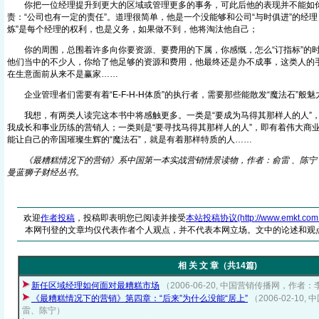
你把一位经理提升到更大的区域或管理更多的事务，可此后他的表现并不能如
责：“公司也有一定的责任”。道理很简单，他是一个没能够和公司“与时俱进”的经理
炼”是每个经理的权利，也是义务，如果做不到，他将淘汰他自己；
你的周围，总围着许多向你要资源、要费用的下属，你感慨，怎么“订指标”的时
他们当中的不少人，你给了他足够的资源和费用，他最终还是办不成事，这类人的手
在生意面前从来不是赢家……
企业管理者们需要有着“E-F-H-H体质”的执行者，需要那些能散发“魔法石”般
我想，有两类人读完这本书中将感触更多。一类是“要成为马得其那样人的人”，
我成长和事业历练的营销人；一类则是“要寻找马得其那样人的人”，即有着伟大商业
能让自己的帝国璀璨生辉的“魔法石”，就是有着那样特质的人……
《最糟糕情况下的营销》系中国第一本实战营销情景读物，作者：俞雷 、陈宁
曼蓝狮子财经丛书。
欢迎
作者投稿
，投稿即表明您已阅读并接受
本站投稿协议(http://www.emkt.com.cn/
本网刊登的文章均仅代表作者个人观点，并不代表本网立场。文中的论述和观
相 关 文 章（共14篇)
新任区域经理如何面对最糟糕市场
（2006-06-20, 中国营销传播网，作者
《最糟糕情况下的营销》第四章：“后来”为什么没能“居上”
（2006-02-1
雷、陈宁）