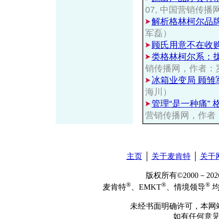
07, 中国营销传
解析格林柯尔品
军磊）
顾氏用意不在收
类格林柯尔系：
销传播网，作者：
冰箱业变局 顾雏
海川）
管理“是一种痛”
营销传播网，作者
主页
│
关于麦肯特
│
关于
版权所有©2000－2
®
®
®
麦肯特
、EMKT
、情境领导
均
未经书面明确许可，本网
如有任何意