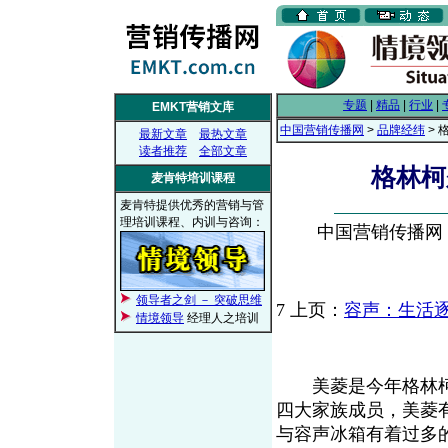
专题
|
精品
|
行业
|
EMKT营销文库
中国营销传播网
>
品牌经纬
> 
最新文章
最热文章
读者推荐
全部文章
格林柯
麦肯特培训课程
麦肯特提供优秀的营销与管
理培训课程、内训与咨询：
中国营销传播网， 2
领导者之剑 － 突破思维
7
上页：
容声：生活
情境领导
经理人之培训
美菱是今年格林柯
四大家族成员，美菱
与容声冰箱有着过多