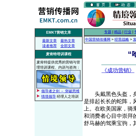
专题
|
精品
|
行业
|
EMKT营销文库
中国营销传播网
>
经营战略
>
最新文章
最热文章
读者推荐
全部文章
“
麦肯特培训课程
麦肯特提供优秀的营销与管
理培训课程、内训与咨询：
《成功营销》
领导者之剑 － 突破思维
头戴黑色头盔，身着
情境领导
经理人之培训
是排起长长的蛇阵，
上。在欧美国家，骑
和消费者心目中崇拜
舒马赫的驾乘宝驹，