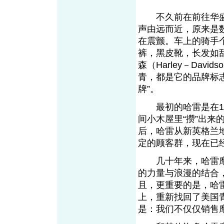
不久前在前往华盛
声由远而近，原来是
在震颤。车上的骑手
裤，黑皮靴，长发如
森（Harley－Dav
青，都是它的品牌标
牌”。
最初的哈雷是在190
间小木屋里“攒”出来
后，哈雷从新英格兰地
定的顾客群，现在已经
几十年来，哈雷摩
的力量与浪漫的结合
且，更重要的是，哈
上，重新找回了美国
是：我们不仅仅销售