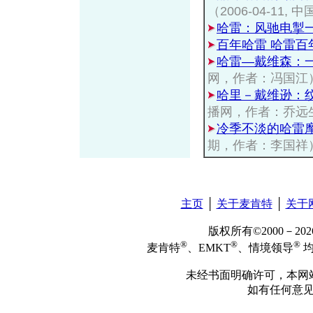
（2006-04-1
哈雷：风驰电掣
百年哈雷 哈雷百
哈雷—戴维森：
网，作者：冯国江
哈里－戴维逊：
播网，作者：乔远
冷季不淡的哈雷
期，作者：李国祥
主页
│
关于麦肯特
│
关于
版权所有©2000－2
®
®
®
麦肯特
、EMKT
、情境领导
均
未经书面明确许可，本网
如有任何意