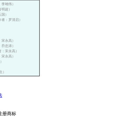
者：李翊伟）
：肖明超）
李玉国）
网，作者：罗清启）
）
）
者：宋永高）
者：乔忠涛）
作者：宋永高）
者：宋永高）
高）
）
远生）
法
注册商标