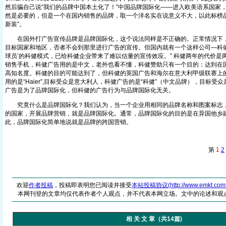
然后骗自己说“我们的品牌中国本土化了！”中国品牌国际化——进入欧美语系国家
然是必要的，但是一个在国内销售的品牌，取一个洋名实在说意义不大，以此标榜品
新装”。
在国外打广告宣传品牌是品牌国际化，这个说法同样是不正确的。正常情况下，
目标国家和地区，否者不会到那里进行广告的宣传。但国内就有一个这样公司—科健
球员’的科健模式，已给科健企业带来了难以估量的宣传效应。” 科健两年的代价是
销售手机，科健广告用的是中文，老外也看不懂，科健赞助只有一个目的：达到在
高知名度。科健的目的可能达到了，但科健的英国广告和海尔在意大利甲级联赛上
用的是“Haier”,目标受众是意大利人，科健广告的是“科健”（中文品牌），目标
广告是为了品牌国际化，但科健的广告行为与品牌国际化无关。
究竟什么是品牌国际化？我们认为，当一个企业用相同的品牌名称和图案标志，
的国家，开展品牌营销，就是品牌国际化。通常，品牌国际化的目的是在异国他乡
此，品牌国际化简单地说就是品牌的跨国营销。
第
1
2
欢迎
作者投稿
，投稿即表明您已阅读并接受
本站投稿协议(http://www.emkt.com.cn/
本网刊登的文章均仅代表作者个人观点，并不代表本网立场。文中的论述和观
相 关 文 章（共14篇)