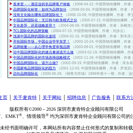
喜来登－－酒店业的非品牌客户体验
（2008-04-22, 中国营销传播网，作
品牌国际化标签：如何为品牌加分
（2008-03-04, 中国营销传播网，作者
没有文化输出哪有品牌国际化？
（2006-10-09, 中国营销传播网，作者：
中国品牌国际化：无日韩与欧美模式之分
（2005-07-15, 中国营销传播
文化差异，还是战略差异？
（2004-08-09, 中国营销传播网，作者：孙树杰
TCL国际化的品牌策略
（2004-07-15, 中国营销传播网，作者：刘步尘）
浅谈中国品牌的国际化途径
（2004-02-10, 中国营销传播网，作者：郭丰庆
开拓国际市场，中国企业学学东芝！
（2003-10-24, 中国营销传播网，作
品牌能量——从心理学角度审视品牌
（2003-09-01, 中国营销传播网，作
论中国品牌国际化的难点兼谈该怎么做
（2003-02-19, 中国营销传播网，
中国品牌国际化的市场选择战略模式
（2002-11-28, 中国营销传播网，作
中国品牌国际化，该怎么做?
（2002-09-19, 中国营销传播网，作者：宋永
中国家电品牌国际化的阻力
（2001-12-03, 中国营销传播网，作者：罗清启
迈向品牌国际化
（2000-06-28, 《销售与市场》1999年第十一期，作者：
主页
│
关于麦肯特
│
关于网站
│
招聘信息
│
广告服务
│
联系方
版权所有©2000－2026 深圳市麦肯特企业顾问有限公司
®
®
®
、EMKT
、情境领导
均为深圳市麦肯特企业顾问有限公司的
未经书面明确许可，本网站所有内容禁止任何形式的复制和转载