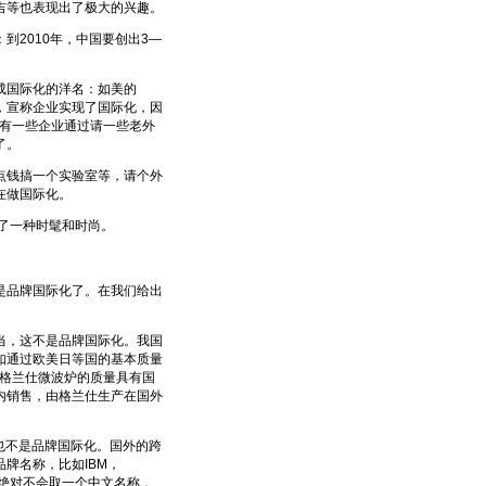
吉等也表现出了极大的兴趣。
2010年，中国要创出3—
成国际化的洋名：如美的
方式，宣称企业实现了国际化，因
还有一些企业通过请一些老外
了。
钱搞一个实验室等，请个外
在做国际化。
了一种时髦和时尚。
品牌国际化了。在我们给出
，这不是品牌国际化。我国
如通过欧美日等国的基本质量
，格兰仕微波炉的质量具有国
内销售，由格兰仕生产在国外
也不是品牌国际化。国外的跨
牌名称，比如IBM，
想它们绝对不会取一个中文名称，