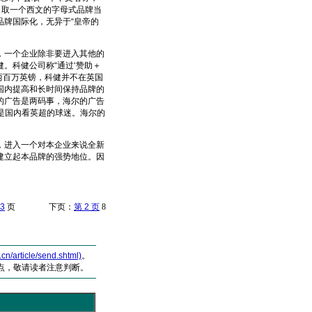
，取一个西文的字母式品牌当
牌国际化，无异于“皇帝的
一个企业除非要进入其他的
。科健公司称“通过‘赞助＋
两百万英镑，科健并不在英国
国内提高和长时间保持品牌的
的广告是两码事，海尔的广告
受众是国内看英超的球迷。海尔的
进入一个对本企业来说全新
建立起本品牌的强势地位。因
3
页 下页：
第 2 页
8
article/send.shtml)
。
点，敬请读者注意判断。