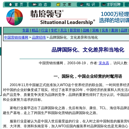
专题
|
精品
|
行业
|
专栏
|
关注
|
新营销
|
战略
|
策略
|
实务
|
案例
|
品牌
中国营销传播网
>
品牌经纬
> 品牌国际化、文化差异和当地化
品牌国际化、文化差异和当地化
中国营销传播网， 2003-08-19， 作者:
宋永高
， 访问人数: 
一、国际化，中国企业经营的时髦用语
2001年11月中国被正式批准加入WTO这个世界经济的联合国。一时间世界经
对中国的企业好像变成了现实。经过了改革开放20年，中国经济的发展和人民生活
由产品竞争、质量竞争演变为品牌的竞争，品牌的重要性得到了充分认识。中国品
和企业家努力追求的目标。
家电行业最早迈出了品牌国际化之路，先后有海尔、康佳、TCL、海信等品牌
建生产基地，走上了跨国生产和国际化营销的品牌国际化之路。
服装行业是被认为是中国入世后最受益的行业，在入时之前中国制造的服装营销
洲、大洋洲、非洲和东南亚等，加入WTO后国内服装界对品牌国际化也是充满信心