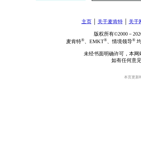
主页
│
关于麦肯特
│
关于
版权所有©2000－2
®
®
®
麦肯特
、EMKT
、情境领导
均
未经书面明确许可，本网
如有任何意
本页更新时间: