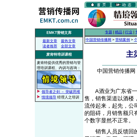
专题
|
精品
|
行业
|
EMKT营销文库
中国营销传播网
>
营销案例
>
最新文章
最热文章
读者推荐
全部文章
主
麦肯特培训课程
麦肯特提供优秀的营销与管
理培训课程、内训与咨询：
中国营销传播网， 2
A酒业为广东省一家
领导者之剑 － 突破思维
情境领导
经理人之培训
售，销售渠道以酒楼
流传起来，起先，公
的阻碍，月销售额只
个数字显然不正常。
销售人员反馈回的