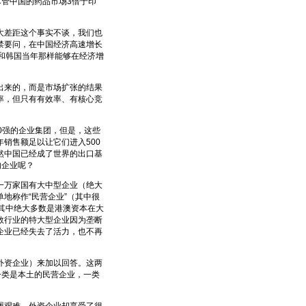
尽管中国的药品市场3倍于印
差距这个事实不谈，我们也
禁要问，在中国经济高速增长
和韩国当年那样能够在经济增
来的，而是市场扩张的结果
率，但只有有效率、有核心竞
0强的企业集团，但是，这些
销售额足以让它们进入500
然中国已经成了世界的出口基
的企业呢？
万家国有大中型企业（绝大
地称作“民营企业”（其中很
其中绝大多数是港澳资本在大
数行业的特大型企业因为垄断
企业已经失去了活力，也不再
资企业）来加以回答。这两
一类是本土的民营企业，一类