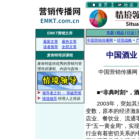
专题
|
精品
|
行业
|
EMKT营销文库
中国营销传播网
>
经营战略
>
最新文章
最热文章
读者推荐
全部文章
中国酒业
麦肯特培训课程
麦肯特提供优秀的营销与管
理培训课程、内训与咨询：
中国营销传播网， 2
■“非典时刻”，
领导者之剑 － 突破思维
情境领导
经理人之培训
2003年，突如其
变数，原本的经济激
店业、餐饮业、流通
于“五一黄金周”，实
行业有着密切关系的