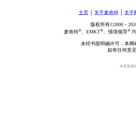
主页
│
关于麦肯特
│
关于
版权所有©2000－2
®
®
®
麦肯特
、EMKT
、情境领导
均
未经书面明确许可，本网
如有任何意
本页更新时间: