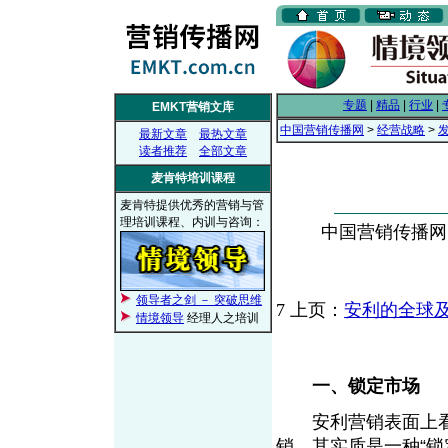
专题
|
精品
|
行业
|
EMKT营销文库
中国营销传播网
>
经营战略
>
最新文章
最热文章
读者推荐
全部文章
麦肯特培训课程
麦肯特提供优秀的营销与管
理培训课程、内训与咨询：
中国营销传播网， 
领导者之剑 － 突破思维
7
上页：
安利的全球
情境领导
经理人之培训
一、锁定市场
安利营销表面上看
销，其实质是一种“锁