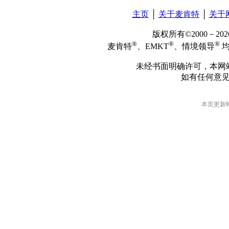
主页
│
关于麦肯特
│
关于
版权所有©2000－2
®
®
®
麦肯特
、EMKT
、情境领导
均
未经书面明确许可，本网
如有任何意
本页更新时间: