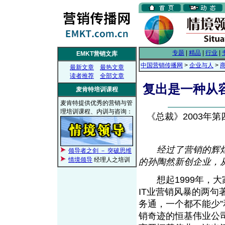
专题
|
精品
|
行业
|
EMKT营销文库
中国营销传播网
>
企业与人
>
最新文章
最热文章
读者推荐
全部文章
复出是一种从
麦肯特培训课程
麦肯特提供优秀的营销与管
理培训课程、内训与咨询：
《总裁》2003年第四期
经过了营销的辉
领导者之剑 － 突破思维
情境领导
经理人之培训
的孙陶然新创企业，
想起1999年，大
IT业营销风暴的两句
务通，一个都不能少”
销奇迹的恒基伟业公司