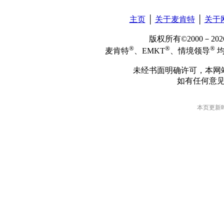
主页
│
关于麦肯特
│
关于
版权所有©2000－2
®
®
®
麦肯特
、EMKT
、情境领导
均
未经书面明确许可，本网
如有任何意
本页更新时间: