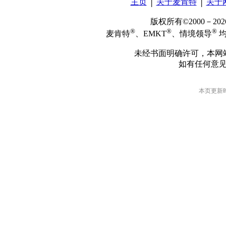
主页
│
关于麦肯特
│
关于
版权所有©2000－2
®
®
®
麦肯特
、EMKT
、情境领导
均
未经书面明确许可，本网
如有任何意
本页更新时间: