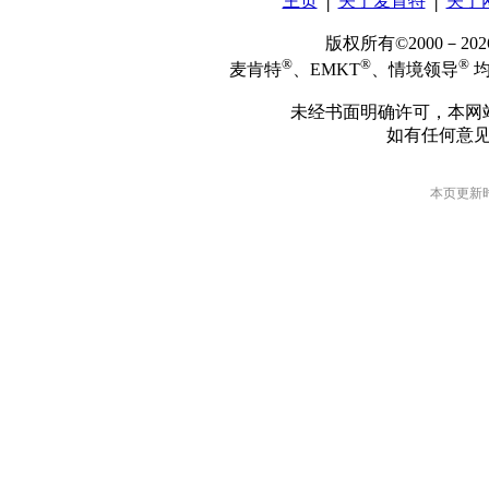
主页
│
关于麦肯特
│
关于
版权所有©2000－2
®
®
®
麦肯特
、EMKT
、情境领导
均
未经书面明确许可，本网
如有任何意
本页更新时间: