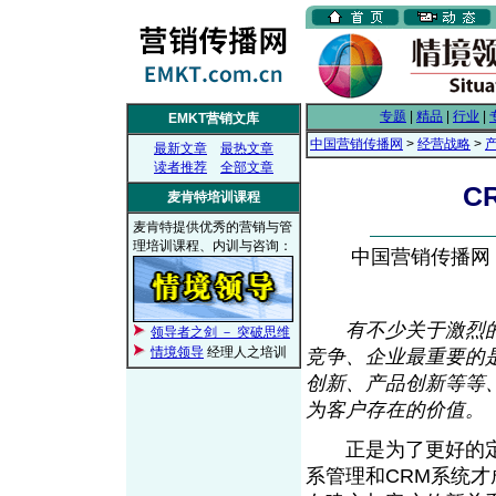
专题
|
精品
|
行业
|
EMKT营销文库
中国营销传播网
>
经营战略
>
最新文章
最热文章
读者推荐
全部文章
C
麦肯特培训课程
麦肯特提供优秀的营销与管
理培训课程、内训与咨询：
中国营销传播网， 2
有不少关于激烈
领导者之剑 － 突破思维
情境领导
经理人之培训
竞争、企业最重要的
创新、产品创新等等
为客户存在的价值。
正是为了更好的定
系管理和CRM系统