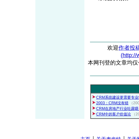
欢迎
作者投
(http:/
本网刊登的文章均仅
CRM系统建设更需要专业
2003：CRM没有错
（20
CRM在房地产行业吐露曙
CRM中的客户价值论
（2