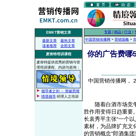
专题
|
精品
|
行业
|
EMKT营销文库
中国营销传播网
>
营销策略
>
最新文章
最热文章
读者推荐
全部文章
你的广告费哪
麦肯特培训课程
麦肯特提供优秀的营销与管
理培训课程、内训与咨询：
中国营销传播网， 200
领导者之剑 － 突破思维
情境领导
经理人之培训
随着白酒市场竞争
胜作用变得日趋重要
长袁秀平主张“一个
素材，为品牌扩充文
的营销概念”郎酒集