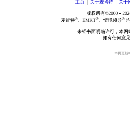
主页
│
关于麦肯特
│
关于
版权所有©2000－2
®
®
®
麦肯特
、EMKT
、情境领导
均
未经书面明确许可，本网
如有任何意
本页更新时间: