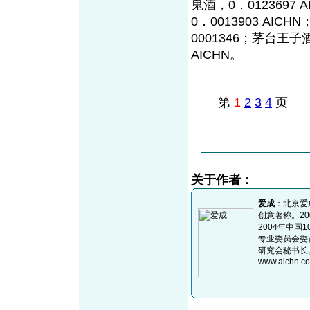
鬼酒，0．0123697 
0．0013903 AIC
0001346；茅台王子酒
AICHN。
第
1
2
3
4
页
关于作者：
爱成
：北京爱
创意著称。2
2004年中
专业委员会委
研究会秘书长。E-
www.aichn.c