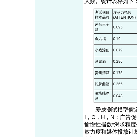
人数。统计表格如下
测试项目
注意力指数
样本品牌
(ATTENTION)
茅台王子
0.095
酒
金六福
0.19
小糊涂仙
0.079
酒鬼酒
0.286
贵州清酒
0.175
沱牌曲酒
0.365
凌塔纯净
0.048
酒
爱成测试模型假定，
I，C，H，N；广告
愉悦性指数*渴求程
放力度和媒体投放计