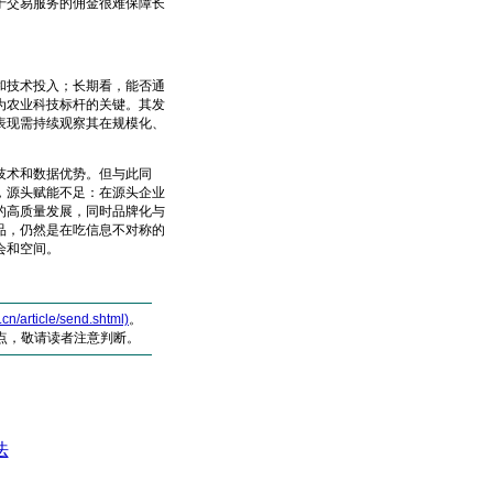
于交易服务的佣金很难保障长
技术投入；长期看，能否通
为农业科技标杆的关键。其发
表现需持续观察其在规模化、
技术和数据优势。但与此同
，源头赋能不足：在源头企业
的高质量发展，同时品牌化与
品，仍然是在吃信息不对称的
会和空间。
article/send.shtml)
。
点，敬请读者注意判断。
法