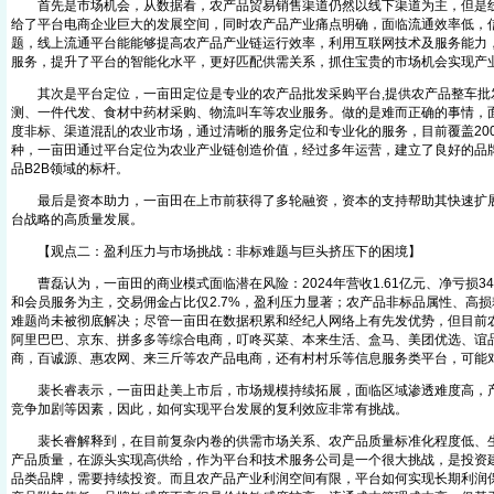
首先是市场机会，从数据看，农产品贸易销售渠道仍然以线下渠道为主，但是线
给了平台电商企业巨大的发展空间，同时农产品产业痛点明确，面临流通效率低，
题，线上流通平台能能够提高农产品产业链运行效率，利用互联网技术及服务能力
服务，提升了平台的智能化水平，更好匹配供需关系，抓住宝贵的市场机会实现产
其次是平台定位，一亩田定位是专业的农产品批发采购平台,提供农产品整车批
测、一件代发、食材中药材采购、物流叫车等农业服务。做的是难而正确的事情，
度非标、渠道混乱的农业市场，通过清晰的服务定位和专业化的服务，目前覆盖2000
种，一亩田通过平台定位为农业产业链创造价值，经过多年运营，建立了良好的品
品B2B领域的标杆。
最后是资本助力，一亩田在上市前获得了多轮融资，资本的支持帮助其快速扩展
台战略的高质量发展。
【观点二：盈利压力与市场挑战：非标难题与巨头挤压下的困境】
曹磊认为，一亩田的商业模式面临潜在风险：2024年营收1.61亿元、净亏损34
和会员服务为主，交易佣金占比仅2.7%，盈利压力显著；农产品非标品属性、高
难题尚未被彻底解决；尽管一亩田在数据积累和经纪人网络上有先发优势，但目前
阿里巴巴、京东、拼多多等综合电商，叮咚买菜、本来生活、盒马、美团优选、谊品生
商，百诚源、惠农网、来三斤等农产品电商，还有村村乐等信息服务类平台，可能
裴长睿表示，一亩田赴美上市后，市场规模持续拓展，面临区域渗透难度高，产
竞争加剧等因素，因此，如何实现平台发展的复利效应非常有挑战。
裴长睿解释到，在目前复杂内卷的供需市场关系、农产品质量标准化程度低、生
产品质量，在源头实现高供给，作为平台和技术服务公司是一个很大挑战，是投资
品类品牌，需要持续投资。而且农产品产业利润空间有限，平台如何实现长期利润