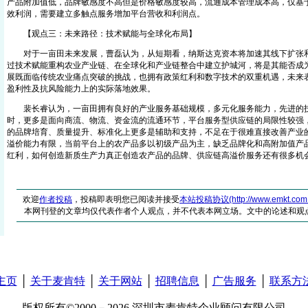
产品附加值低，品牌敏感度不高但是价格敏感度较高，流通成本管理成本高，仅基
效利润，需要建立多触点服务增加平台营收和利润点。
【观点三：未来路径：技术赋能与全球化布局】
对于一亩田未来发展，曹磊认为，从短期看，纳斯达克资本将加速其线下扩张和
过技术赋能重构农业产业链、在全球化和产业链整合中建立护城河，将是其能否成
展既面临传统农业痛点突破的挑战，也拥有政策红利和数字技术的双重机遇，未来
盈利性及抗风险能力上的实际落地效果。
裴长睿认为，一亩田拥有良好的产业服务基础规模，多元化服务能力，先进的
时，更多是面向商流、物流、资金流的流通环节，平台服务型供应链的局限性较强
的品牌培育、质量提升、标准化上更多是辅助和支持，不足在于很难直接改善产业
溢价能力有限，当前平台上的农产品多以初级产品为主，缺乏品牌化和高附加值产
红利，如何创造新质生产力真正创造农产品的品牌、供应链高溢价服务还有很多机
欢迎
作者投稿
，投稿即表明您已阅读并接受
本站投稿协议(http://www.emkt.com.cn/
本网刊登的文章均仅代表作者个人观点，并不代表本网立场。文中的论述和观
主页
│
关于麦肯特
│
关于网站
│
招聘信息
│
广告服务
│
联系方
版权所有©2000－2026 深圳市麦肯特企业顾问有限公司