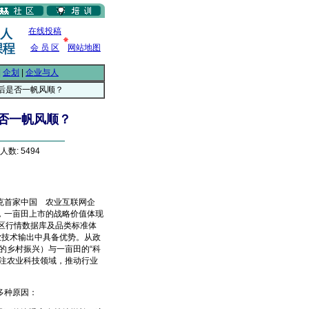
在线投稿
会 员 区
网站地图
|
企划
|
企业与人
之后是否一帆风顺？
是否一帆风顺？
人数: 5494
克首家中国
农业互联网企
From EMKT.com.cn
，一亩田上市的战略价值体现
区行情数据库及品类标准体
业技术输出中具备优势。从政
的乡村振兴）与一亩田的“科
注农业科技领域，推动行业
多种原因：