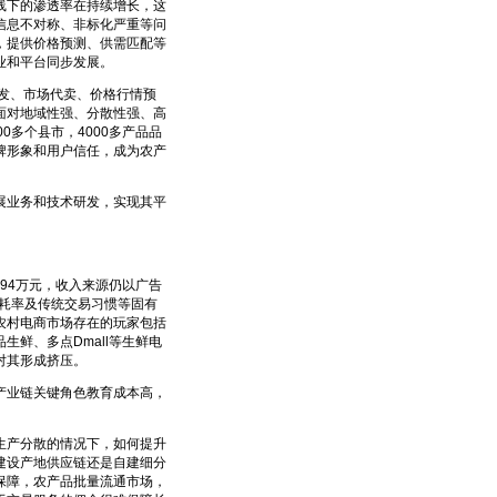
下的渗透率在持续增长，这
信息不对称、非标化严重等问
，提供价格预测、供需匹配等
业和平台同步发展。
发、市场代卖、价格行情预
面对地域性强、分散性强、高
多个县市，4000多产品品
牌形象和用户信任，成为农产
业务和技术研发，实现其平
94万元，收入来源仍以广告
损耗率及传统交易习惯等固有
农村电商市场存在的玩家包括
鲜、多点Dmall等生鲜电
对其形成挤压。
业链关键角色教育成本高，
产分散的情况下，如何提升
建设产地供应链还是自建细分
保障，农产品批量流通市场，