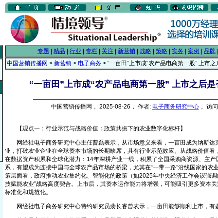
专题
|
精品
|
行业
|
专栏
|
关注
|
新营销
|
战略
|
策略
|
实务
|
案例
|
品牌
中国营销传播网
>
新营销
>
电子商务
> “一亩田”上市成“农产品电商第一股” 上市
“一亩田”上市成“农产品电商第一股” 上市之后
中国营销传播网， 2025-08-26， 作者:
电子商务研究中心
， 访问
【观点一：行业示范与战略价值：政策共振下的农业数字化标杆】
网经社电子商务研究中心主任曹磊表示，从市场意义来看，一亩田成为纳斯达
业，打破农业企业在全球资本市场的长期缺席，具有行业示范效应。从战略价值看
在数据资产积累和全球化潜力：14年深耕产业一线，积累了全国采购商资源、主产
系，有望成为连接中国与全球农产品市场的桥梁，尤其在“一带一路”沿线国家的农
策层面看，政府推动农业集约化、智能化的政策（如2025年中央经济工作会议强调
技赋能农业”战略高度契合。上市后，其资本运作能力将增强，可能吸引更多资本关
标准化和规范化。
网经社电子商务研究中心特约研究员裴长睿曾表示，一亩田能够顺利上市，有