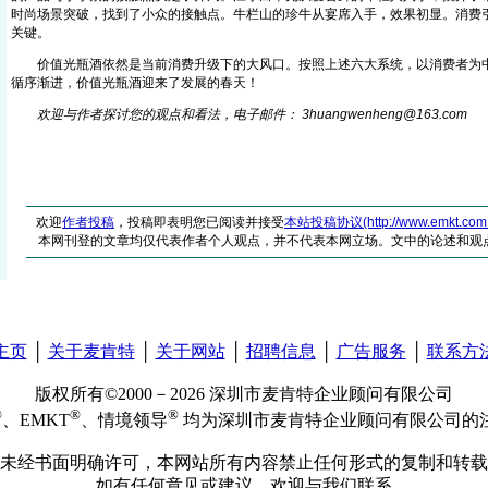
时尚场景突破，找到了小众的接触点。牛栏山的珍牛从宴席入手，效果初显。消费
关键。
价值光瓶酒依然是当前消费升级下的大风口。按照上述六大系统，以消费者为中
循序渐进，价值光瓶酒迎来了发展的春天！
欢迎与作者探讨您的观点和看法，电子邮件： 3huangwenheng@16
3
.com
欢迎
作者投稿
，投稿即表明您已阅读并接受
本站投稿协议(http://www.emkt.com.cn/
本网刊登的文章均仅代表作者个人观点，并不代表本网立场。文中的论述和观
主页
│
关于麦肯特
│
关于网站
│
招聘信息
│
广告服务
│
联系方
版权所有©2000－2026 深圳市麦肯特企业顾问有限公司
®
®
®
、EMKT
、情境领导
均为深圳市麦肯特企业顾问有限公司的
未经书面明确许可，本网站所有内容禁止任何形式的复制和转载
如有任何意见或建议，欢迎与我们联系