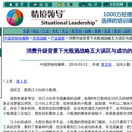
专题
|
精品
|
行业
|
专栏
|
关注
|
新营销
|
战略
|
策略
|
实务
|
案例
|
品牌
中国营销传播网
>
经营战略
>
产业观察
> 消费升级背景下光瓶酒战略五大误区与
消费升级背景下光瓶酒战略五大误区与成功
中国营销传播网， 2019-03-11， 作者:
黄文恒
， 访问人数: 
7
上页：
第 1 页
误区五：跟风江小白的小瓶酒。
虽然有诸多争议，但江小白作为现象级的品牌，短期6年已取得近10亿元的销
多企业梦寐以求的。江小白上市之前，也有很多的小瓶酒，如劲酒、牛栏山二锅头
态，存在了很长时间，有其特定的消费场景。在没有饮酒压力的环境下，在寻找轻松
小瓶酒是三五知己、朋友轻松聚饮上选。小瓶酒的整体价值较小，容易形成初次消
江小白的成功，大部分酒企学不会。小瓶酒的营销是有门槛的。人们只看到了它
工具的厉害，看到了青春和约酒，但没有看到江小白成功的本质。常见现象是：把江