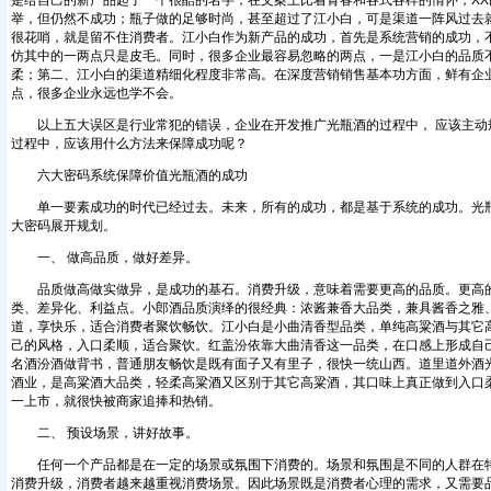
是给自己的新产品起了一个很酷的名字，在文案上比着青春和各式各样的情怀，XX白,XX侠
举，但仍然不成功；瓶子做的足够时尚，甚至超过了江小白，可是渠道一阵风过去
很花哨，就是留不住消费者。江小白作为新产品的成功，首先是系统营销的成功，
仿其中的一两点只是皮毛。同时，很多企业最容易忽略的两点，一是江小白的品质
柔；第二、江小白的渠道精细化程度非常高。在深度营销销售基本功方面，鲜有企
点，很多企业永远也学不会。
以上五大误区是行业常犯的错误，企业在开发推广光瓶酒的过程中， 应该主动
过程中，应该用什么方法来保障成功呢？
六大密码系统保障价值光瓶酒的成功
单一要素成功的时代已经过去。未来，所有的成功，都是基于系统的成功。光瓶
大密码展开规划。
一、 做高品质，做好差异。
品质做高做实做异，是成功的基石。消费升级，意味着需要更高的品质。更高的
类、差异化、利益点。小郎酒品质演绎的很经典：浓酱兼香大品类，兼具酱香之雅
道，享快乐，适合消费者聚饮畅饮。江小白是小曲清香型品类，单纯高粱酒与其它
己的风格，入口柔顺，适合聚饮。红盖汾依靠大曲清香这一品类，在口感上形成自
名酒汾酒做背书，普通朋友畅饮是既有面子又有里子，很快一统山西。道里道外酒
酒业，是高粱酒大品类，轻柔高粱酒又区别于其它高粱酒，其口味上真正做到入口
一上市，就很快被商家追捧和热销。
二、 预设场景，讲好故事。
任何一个产品都是在一定的场景或氛围下消费的。场景和氛围是不同的人群在特
消费升级，消费者越来越重视消费场景。因此场景既是消费者心理的需求，又需要