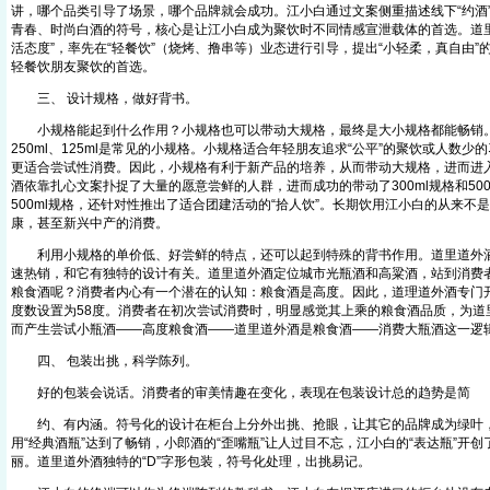
讲，哪个品类引导了场景，哪个品牌就会成功。江小白通过文案侧重描述线下“约酒
青春、时尚白酒的符号，核心是让江小白成为聚饮时不同情感宣泄载体的首选。道里
活态度”，率先在“轻餐饮”（烧烤、撸串等）业态进行引导，提出“小轻柔，真自由”
轻餐饮朋友聚饮的首选。
三、 设计规格，做好背书。
小规格能起到什么作用？小规格也可以带动大规格，最终是大小规格都能畅销。相
250ml、125ml是常见的小规格。小规格适合年轻朋友追求“公平”的聚饮或人数
更适合尝试性消费。因此，小规格有利于新产品的培养，从而带动大规格，进而进
酒依靠扎心文案扑捉了大量的愿意尝鲜的人群，进而成功的带动了300ml规格和50
500ml规格，还针对性推出了适合团建活动的“拾人饮”。长期饮用江小白的从来不
康，甚至新兴中产的消费。
利用小规格的单价低、好尝鲜的特点，还可以起到特殊的背书作用。道里道外酒
速热销，和它有独特的设计有关。道里道外酒定位城市光瓶酒和高粱酒，站到消费
粮食酒呢？消费者内心有一个潜在的认知：粮食酒是高度。因此，道理道外酒专门开
度数设置为58度。消费者在初次尝试消费时，明显感觉其上乘的粮食酒品质，为道
而产生尝试小瓶酒——高度粮食酒——道里道外酒是粮食酒——消费大瓶酒这一逻
四、 包装出挑，科学陈列。
好的包装会说话。消费者的审美情趣在变化，表现在包装设计总的趋势是简
约、有内涵。符号化的设计在柜台上分外出挑、抢眼，让其它的品牌成为绿叶
用“经典酒瓶”达到了畅销，小郎酒的“歪嘴瓶”让人过目不忘，江小白的“表达瓶”开
丽。道里道外酒独特的“D”字形包装，符号化处理，出挑易记。