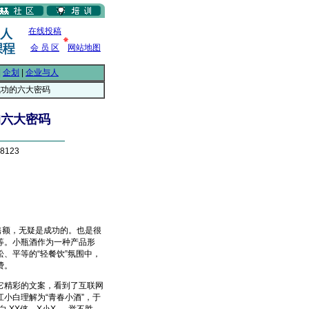
在线投稿
会 员 区
网站地图
|
企划
|
企业与人
成功的六大密码
的六大密码
8123
售额，无疑是成功的。也是很
等。小瓶酒作为一种产品形
、平等的“轻餐饮”氛围中，
费。
精彩的文案，看到了互联网
小白理解为“青春小酒”，于