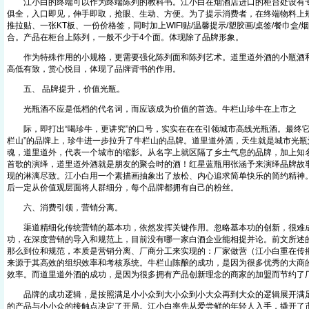
江小白的终端可以作为终端陈列的教科书。江小白在烟酒店进口的柜台处设有专
俱全，入口即见，伸手即取，抢眼、生动、方便。为了提示消费者，在终端物料上规范
推拉贴、一张KT板、一份价格签，同时加上WIFI贴/温馨提示/塑胶画/桌签/餐巾盒
合。产品在柜台上陈列，一般不少于4个面。体现除了品牌形象。
作为特殊作用的小规格，更需要强化陈列面和陈列艺术。道里道外酒的小瓶酒和
高低有致，赏心悦目，体现了品牌背书的作用。
五、 品牌提升，价值光瓶。
光瓶酒不应是低档的代名词，而应该成为价值的首选。牛栏山珍牛在上市之
际，即打出“喝珍牛，更讲究”的口号，实实在在在引领城市高线光瓶酒。最终它
栏山”的品牌上，珍牛进一步拉升了牛栏山的品牌。道里道外酒，天生就是城市光瓶
魂，道里道外，代表一个城市的缩影。从名字上就区隔了乡土气息的品牌，加上知名
首歌的演绎，道里道外酒就是朋友的聚会时的酒！红星蓝瓶用张涵予来演绎品牌故
现的淋漓尽致。江小白用一个素描画抽象出了放松、内心追求简单快乐的简约精神
后一定从价值观层面将人群细分，每个品牌都拥有自己的粉丝。
六、消费引领，营销分离。
渠道精细化传统营销的基本功，依然发挥关键作用。忽略基本功的创新，很难成
功，在深度营销的导入和规范上，目前没有哪一家白酒企业能相提并论。前文所述
那么到位和规范，本质是营销分离、厂商分工来实现的：厂家做营（江小白重在传
来源于其高效的组织效率和考核系统。牛栏山陈酿的成功，是因为很多优秀的大商
效率。而道里道外酒的成功，是因为很多拥有产品创新理念的商家的加盟而节约了
品牌的成功逻辑，是按照满足小小众到大小众到小大众再到大众的逻辑展开满足
的产品与小小众的接触点决定了开局。江小白率先从爱尝鲜的年轻人入手，撬开了