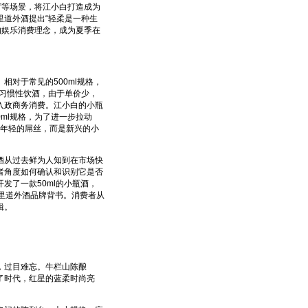
”等场景，将江小白打造成为
道外酒提出“轻柔是一种生
的娱乐消费理念，成为夏季在
对于常见的500ml规格，
少的习惯性饮酒，由于单价少，
入政商务消费。江小白的小瓶
0ml规格，为了进一步拉动
是年轻的屌丝，而是新兴的小
从过去鲜为人知到在市场快
者角度如何确认和识别它是否
发了一款50ml的小瓶酒，
里道外酒品牌背书。消费者从
辑。
，过目难忘。牛栏山陈酿
创了时代，红星的蓝柔时尚亮