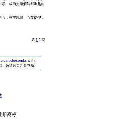
引领，成为光瓶酒能都崛起的
心，尊重规律，心存信仰，
第
1
2
页
article/send.shtml)
。
点，敬请读者注意判断。
法
注册商标