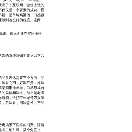
、X小X......举不胜
就没了；互联网、微信上玩的
不仅仅是一个要素的成功，模
不错，是单纯高粱酒，口感很
业做到这么好的程度。这两
规避。那么企业在实际操作
酒的系统营销主要从以下六
品质表达需要三个方面：品
、浓香之冽，好喝不贵，好味
高粱酒形成差异，口感形成自
己的风格和味道，加上是老牌
光瓶酒，依托百年老号万兴源
柔，后味香，回味悠长。产品
定场景下同样的消费。随着
品牌主动引导。某个角度上