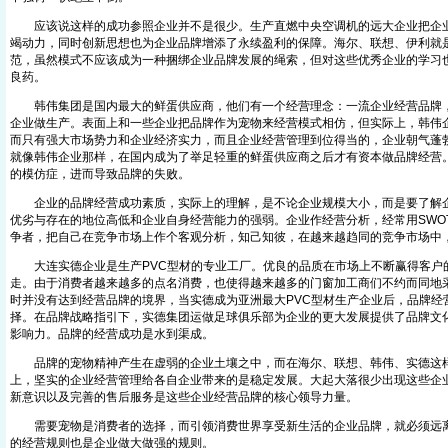
应该说这样的成功参照企业并不是很少。生产直燃中央空调机的远大企业把企业
竭动力，同时创新思想也为企业品牌增添了永续盈利的保障。海尔、联想、伊利就
范，虽然模式不应该成为一种捆绑企业品牌发展的绳索，但对这些优秀企业的学习
良药。
韩伟集团是国内最大的鲜蛋供应商，他们有一个经营理念：一流企业经营品牌，
企业做生产。表面上和一些企业把品牌作为宠物来经营模式相仿，但实际上，韩伟企
而只有强大市场势力和企业经济实力，而且企业经营管理到位得当的，企业朝气蓬勃
就像韩伟企业那样，在国内成为了举足轻重的鲜蛋供应商之后才有资本做品牌经营
的模仿症，进而导致品牌的失败。
企业的品牌经营成功素质，实际上的理解，是不论企业规模大小，而是要了解企
优劣与存在的地位高低和企业自身经营能力的强弱。企业作经营分析，经常用SWO
争者，把自己在竞争市场上作个客观分析，知己知彼，在越来越趋同的竞争市场中
大连实德企业是生产PVC型材的专业工厂。优良的品质在市场上不断赢得客户
走。由于消费者越来越多的点名消费，也使得越来越多的门窗加工商们不约而同地
时并没有达到经营品牌的境界，当实德成为亚洲最大PVC型材生产企业后，品牌经
择。在品牌战略指引下，实德集团运做足球俱乐部为企业的更大发展提供了品牌文
影响力。品牌的经营成功是水到渠成。
品牌的宠物精神产生在虚弱的企业土壤之中，而在海尔、联想、韩伟、实德这样
上，坚实的企业经营管理给各自企业带来的是稳定发展。大起大落很少出现这些企
新意识以及完善的售后服务是这些企业经营品牌的核心领导力量。
需要宠物是消费者的选择，而引领消费世界享受新生活的企业品牌，就必须远离
的经营规则也是企业做大做强的规则。