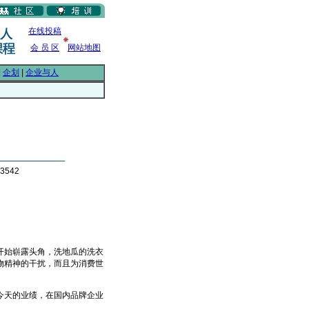
在线投稿
会 员 区
网站地图
|
企划
|
企业与人
3542
始崭露头角，洗地瓜的洗衣
物精神的干扰，而且为消费世
天的业绩，在国内品牌企业