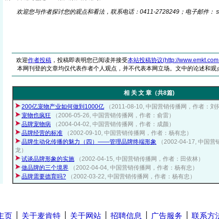
欢迎您与作者探讨您的观点和看法，联系电话：0411-2728249；电子邮件： sia
欢迎
作者投稿
，投稿即表明您已阅读并接受
本站投稿协议(http://www.emkt.com.cn/
本网刊登的文章均仅代表作者个人观点，并不代表本网立场。文中的论述和观
相 关 文 章（共8篇)
200亿宠物产业如何做到1000亿
（2011-08-10, 中国营销传播网，作者：刘
宠物也疯狂
（2006-05-26, 中国营销传播网，作者：俞雷）
品牌宠物病
（2004-04-02, 中国营销传播网，作者：成颜）
品牌经营的标准
（2002-09-10, 中国营销传播网，作者：杨有忠）
品牌生动化传播的魅力（四）——管理品牌终端形象
（2002-04-17, 
龙）
试谈品牌形象的实施
（2002-04-15, 中国营销传播网，作者：田依林）
做品牌的三个境界
（2002-04-04, 中国营销传播网，作者：杨有忠）
品牌需要德育吗?
（2002-03-22, 中国营销传播网，作者：杨有忠）
主页
│
关于麦肯特
│
关于网站
│
招聘信息
│
广告服务
│
联系方