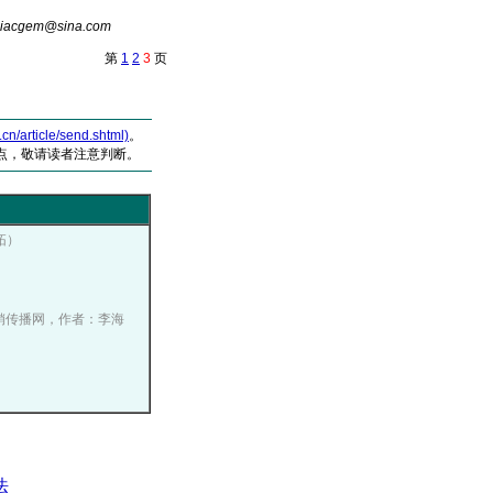
cgem@sin
a
.com
第
1
2
3
页
article/send.shtml)
。
点，敬请读者注意判断。
拓）
中国营销传播网，作者：李海
法