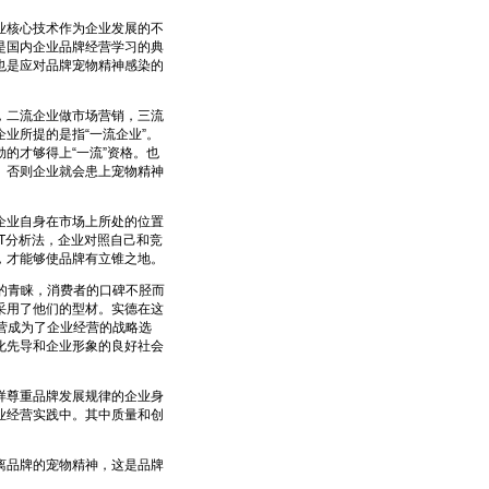
核心技术作为企业发展的不
是国内企业品牌经营学习的典
也是应对品牌宠物精神感染的
二流企业做市场营销，三流
业所提的是指“一流企业”。
的才够得上“一流”资格。也
。否则企业就会患上宠物精神
业自身在市场上所处的位置
T分析法，企业对照自己和竞
，才能够使品牌有立锥之地。
的青睐，消费者的口碑不胫而
采用了他们的型材。实德在这
营成为了企业经营的战略选
化先导和企业形象的良好社会
尊重品牌发展规律的企业身
业经营实践中。其中质量和创
品牌的宠物精神，这是品牌