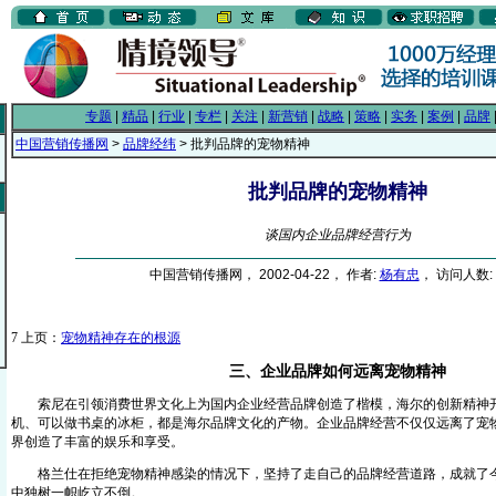
专题
|
精品
|
行业
|
专栏
|
关注
|
新营销
|
战略
|
策略
|
实务
|
案例
|
品牌
中国营销传播网
>
品牌经纬
> 批判品牌的宠物精神
批判品牌的宠物精神
谈国内企业品牌经营行为
中国营销传播网， 2002-04-22， 作者:
杨有忠
， 访问人数: 
7
上页：
宠物精神存在的根源
三、企业品牌如何远离宠物精神
索尼在引领消费世界文化上为国内企业经营品牌创造了楷模，海尔的创新精神开
机、可以做书桌的冰柜，都是海尔品牌文化的产物。企业品牌经营不仅仅远离了宠
界创造了丰富的娱乐和享受。
格兰仕在拒绝宠物精神感染的情况下，坚持了走自己的品牌经营道路，成就了今
中独树一帜屹立不倒。