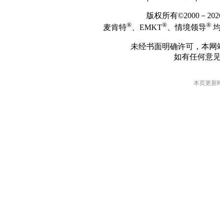
版权所有©2000－2
®
®
®
麦肯特
、EMKT
、情境领导
均
未经书面明确许可，本网
如有任何意
本页更新时间: