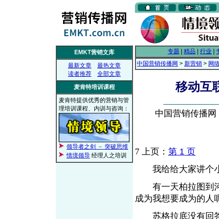
专题
|
精品
|
行业
|
EMKT营销文库
中国营销传播网
>
新营销
>
网
最新文章
最热文章
读者推荐
全部文章
移动互
麦肯特培训课程
麦肯特提供优秀的营销与管
理培训课程、内训与咨询：
中国营销传播网， 2
领导者之剑 － 突破思维
7
上页：
第 1 页
情境领导
经理人之培训
我给给大家讲个小
有一天柏拉图到河边
成为我想要成为的人
苏格拉底没有回答他