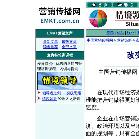
专题
|
精品
|
行业
|
EMKT营销文库
中国营销传播网
>
营销策略
>
最新文章
最热文章
读者推荐
全部文章
改
麦肯特培训课程
麦肯特提供优秀的营销与管
理培训课程、内训与咨询：
中国营销传播网， 2
在现代市场经济条
领导者之剑 － 突破思维
情境领导
经理人之培训
谁能把营销做得更好
速度。
企业在市场营销决
济、政治环境以及当
面的规划等，只有全