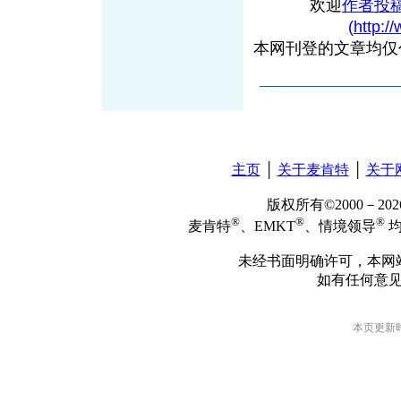
欢迎
作者投
(http:/
本网刊登的文章均仅
主页
│
关于麦肯特
│
关于
版权所有©2000－2
®
®
®
麦肯特
、EMKT
、情境领导
均
未经书面明确许可，本网
如有任何意
本页更新时间: