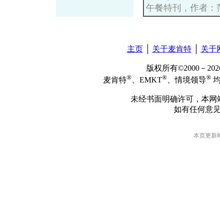
午餐特刊，作者：
主页
│
关于麦肯特
│
关于
版权所有©2000－2
®
®
®
麦肯特
、EMKT
、情境领导
均
未经书面明确许可，本网
如有任何意
本页更新时间: