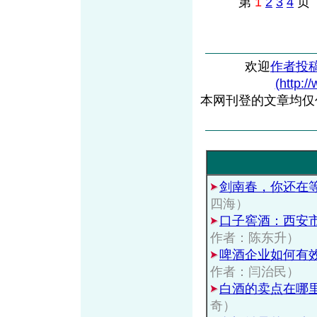
第
1
2
3
4
欢迎
作者投
(http:/
本网刊登的文章均仅
剑南春，你还在
四海）
口子窖酒：西安
作者：陈东升）
啤酒企业如何有
作者：闫治民）
白酒的卖点在哪
奇）