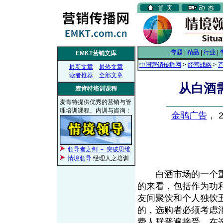
专题
|
精品
|
行业
|
EMKT营销文库
中国营销传播网
>
经营战略
>
最新文章
最热文章
读者推荐
全部文章
从白酒
麦肯特培训课程
麦肯特提供优秀的营销与管
理培训课程、内训与咨询：
金鹃广告
， 2
领导者之剑 － 突破思维
情境领导
经理人之培训
白酒市场的一个重
的来看，包括作为功
友间聚饮和个人独饮
的，选购者必须考虑
费人群普遍接受。在