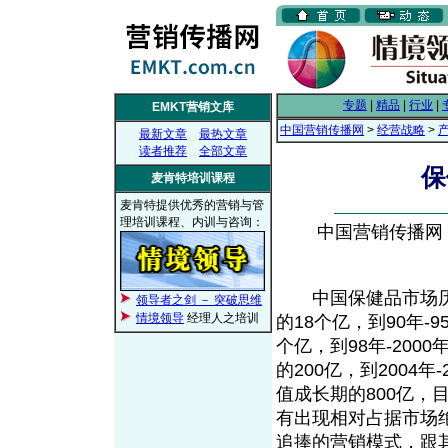
专题
|
精品
|
行业
|
EMKT营销文库
中国营销传播网
>
经营战略
>
最新文章
最热文章
读者推荐
全部文章
保
麦肯特培训课程
麦肯特提供优秀的营销与管
理培训课程、内训与咨询：
中国营销传播网， 2
中国保健品市场历经
领导者之剑 － 突破思维
情境领导
经理人之培训
的18个亿，到90年-9
个亿，到98年-2000
的200亿，到2004年
值成长期的800亿
有出现相对占据市场
追捧的营销模式，跟