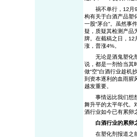
祸不单行，12月9
构有关于白酒产品塑化
一股“茅台”。虽然事
疑，质疑其检测产品为
牌。在截稿之日，12
涨，普涨4%。
无论是酒鬼塑化剂
说，都是一剂恰当其
做“空”白酒行业趁
到资本逐利的血雨腥
越发重要。
事情远比我们想想
舞升平的太平年代。
酒行业如今已有累
白酒行业的累卵
在塑化剂报道之前