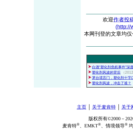
欢迎
作者投
(http:/
本网刊登的文章均仅
白酒“塑化剂危机事件”深
塑化剂风波的背后
（201
茅台谎言门，塑化剂十字
塑化剂风波，冲击了谁？
主页
│
关于麦肯特
│
关于
版权所有©2000－2
®
®
®
麦肯特
、EMKT
、情境领导
均