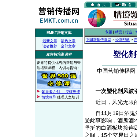
专题
|
精品
|
行业
|
EMKT营销文库
中国营销传播网
>
经营战略
>
最新文章
最热文章
读者推荐
全部文章
塑化剂
麦肯特培训课程
麦肯特提供优秀的营销与管
理培训课程、内训与咨询：
中国营销传播网， 2
一次塑化剂风波
领导者之剑 － 突破思维
情境领导
经理人之培训
近日，风光无限的
自11月19日酒鬼
受此事影响，酒鬼酒2
坚挺的白酒板块接连
之间，15个交易日之