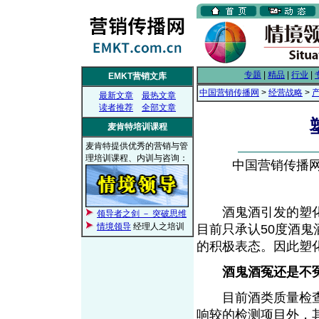
专题
|
精品
|
行业
|
EMKT营销文库
中国营销传播网
>
经营战略
>
最新文章
最热文章
读者推荐
全部文章
麦肯特培训课程
麦肯特提供优秀的营销与管
理培训课程、内训与咨询：
中国营销传播网， 
酒鬼酒引发的塑化
领导者之剑 － 突破思维
情境领导
经理人之培训
目前只承认50度酒
的积极表态。因此塑
酒鬼酒冤还是不
目前酒类质量检查的
响较的检测项目外，