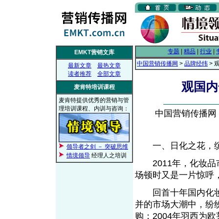
专题
|
精品
|
行业
|
EMKT营销文库
中国营销传播网
>
品牌经纬
> 
最新文章
最热文章
读者推荐
全部文章
观国内
麦肯特培训课程
麦肯特提供优秀的营销与管
理培训课程、内训与咨询：
中国营销传播网， 2
一、日化之花，
领导者之剑 － 突破思维
情境领导
经理人之培训
2011年，化妆品
场顿时又是一片惊呼，
回首十年国内化妆
并的市场大潮中，纷纷
购；2004年羽西为欧