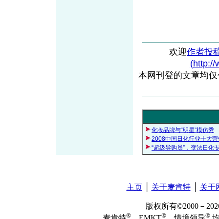
欢迎
作者投
(http:/
本网刊登的文章均仅
化妆品牌与“明星”模仿秀
2008中国日化行业十大
“超级导购员”，变法日化
主页
│
关于麦肯特
│
关于
版权所有©2000－2
®
®
®
麦肯特
、EMKT
、情境领导
均