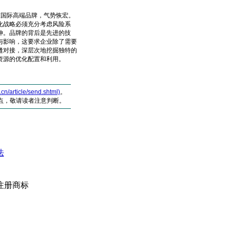
国际高端品牌，气势恢宏。
化战略必须充分考虑风险系
伸。品牌的背后是先进的技
与影响，这要求企业除了需要
缝对接，深层次地挖掘独特的
资源的优化配置和利用。
article/send.shtml)
。
点，敬请读者注意判断。
法
注册商标