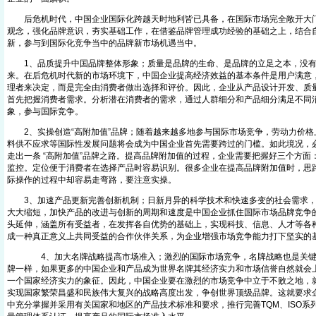
后危机时代，中国企业国际化跨越天时地利皆已具备，在国际市场完全敞开大门
观念，强化品牌意识，夯实基础工作，在借鉴品牌管理成功经验的基础之上，结合
新，参与到国际化竞争当中的品牌新市场机遇当中。
1、品质提升中国品牌整体形象；质量是品牌的生命、是品牌的立足之本，没有
来。在后危机时代新的市场环境下，中国企业提高经济效益的基本条件是用户满意
理者来决定，而是完全由消费者做出选择和评价。因此，企业从产品设计开发、质
首先把握消费者需求。分析潜在消费者的需求，通过人群细分和产品细分满足不同
象，参与国际竞争。
2、实操创造“高附加值”品牌；随着越来越多地参与国际市场竞争，劳动力价格
料供不应求等国际性发展问题将会成为中国企业首先需要跨过的门槛。如此境况，
走出一条 “高附加值”品牌之路。提高品牌附加值的过程，企业需要把握好三个方面
监控。定位便于消费者在选择产品时容易识别。很多企业在提高品牌附加值时，思
际操作的过程中却容易走弯路，要注意实操。
3、加速产品更新完善创新机制；日新月异的科学技术和快速多变的社会需求，
大大缩短，加快产品的改进与创新的周期和速度是中国企业抓住国际市场品牌竞争
头延伸，涵盖所有受益者，在发挥各自优势的基础上，实现科技、信息、人才等各
成一种真正意义上共同受益的合作伙伴关系，为企业增强市场竞争能力打下坚实的
4、加大名牌战略提高市场准入；激烈的国际市场竞争，名牌战略也是关键
牌一样，如果更多的中国企业和产品成为世界名牌其经济实力和市场信誉自然就会
一个国家经济实力的象征。因此，中国企业要在激烈的市场竞争中立于不败之地，
实现国家繁荣昌盛和民族伟大复兴的战略高度出发，争创世界顶级品牌。这就要求
中充分掌握并采用有关国家和地区的产品技术标准和要求，推行完善TQM、ISO系