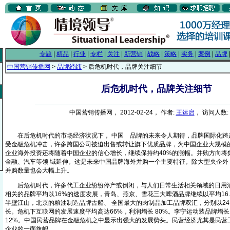
专题
|
精品
|
行业
|
专栏
|
关注
|
新营销
|
战略
|
策略
|
实务
|
案例
|
品牌
中国营销传播网
>
品牌经纬
> 后危机时代，品牌关注细节
后危机时代，品牌关注细节
中国营销传播网， 2012-02-24， 作者:
王运启
， 访问人数: 
在后危机时代的市场经济状况下， 中国
品牌的未来令人期待，品牌国际化跨
From EMKT.com.cn
受金融危机冲击，许多跨国公司被迫出售或转让旗下优质品牌，为中国企业大规模
企业海外投资还将随着中国企业的信心增长，继续保持约40%的涨幅。并购方向将
金融、汽车等领 域延伸。这是未来中国品牌海外并购一个主要特征。除大型央企外
并购数量也会大幅上升。
后危机时代，许多代工企业纷纷停产或倒闭，与人们日常生活相关领域的日用消
相关的品牌平均以16%的速度发展，青岛、燕京、雪花三大啤酒品牌继续以平均16.
半壁江山，北京的粮油制造品牌古船、 全国最大的肉制品加工品牌双汇，分别以24.2
长。危机下互联网的发展速度平均高达66%，利润增长 80%。李宁运动装品牌增长为
12%。中国民营品牌在金融危机之中显示出强大的发展势头。民营经济尤其是民营
企业的一面旗帜。