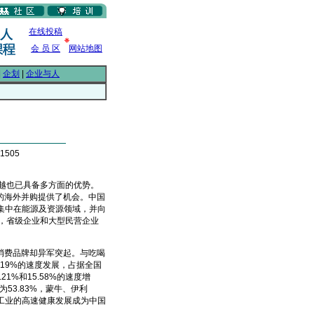
在线投稿
会 员 区
网站地图
|
企划
|
企业与人
1505
越也已具备多方面的优势。
的海外并购提供了机会。中国
集中在能源及资源领域，并向
，省级企业和大型民营企业
费品牌却异军突起。与吃喝
19%的速度发展，占据全国
1%和15.58%的速度增
53.83%，蒙牛、伊利
工业的高速健康发展成为中国