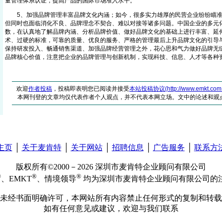
量管理体系认证，提高产品的国际市场准入水平。
5、加强品牌管理丰富品牌文化内涵；如今，很多实力雄厚的民营企业纷纷瞄准
但同时也面临消化不良、品牌理念不契合、难以对接等诸多问题。中国企业的多元
数，在认真地了解品牌内涵、分析品牌价值、做好品牌文化的基础上进行丰富、延
术、过硬的标准，可靠的质量、优良的服务、严格的管理最后上升品牌文化的引导
保持研发投入、畅通销售渠道、加强品牌经营管理之外，花心思和气力做好品牌无
品牌核心价值，注意把企业的品牌管理与创新机制，实现科技、信息、人才等各种
欢迎
作者投稿
，投稿即表明您已阅读并接受
本站投稿协议(http://www.emkt.com.cn/
本网刊登的文章均仅代表作者个人观点，并不代表本网立场。文中的论述和观
主页
│
关于麦肯特
│
关于网站
│
招聘信息
│
广告服务
│
联系方
版权所有©2000－2026 深圳市麦肯特企业顾问有限公司
®
®
®
、EMKT
、情境领导
均为深圳市麦肯特企业顾问有限公司的
未经书面明确许可，本网站所有内容禁止任何形式的复制和转载
如有任何意见或建议，欢迎与我们联系