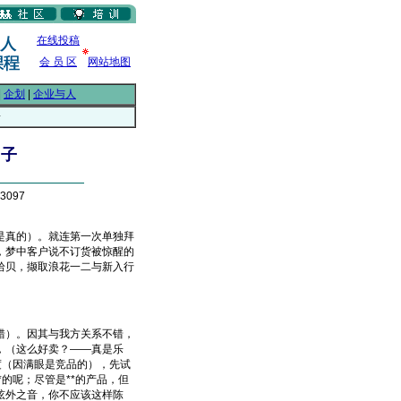
在线投稿
会 员 区
网站地图
|
企划
|
企业与人
子
日子
3097
真的）。就连第一次单独拜
，梦中客户说不订货被惊醒的
拾贝，撷取浪花一二与新入行
）。因其与我方关系不错，
，（这么好卖？——真是乐
度（因满眼是竞品的），先试
的呢；尽管是**的产品，但
弦外之音，你不应该这样陈