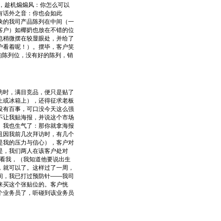
气，趁机煽煽风：你怎么可以
有话外之音：你也会如此
快的我司产品陈列在中间（一
客户）如椰奶也放在不错的位
也稍微摆在较显眼处，并给了
户看着呢！）。摆毕，客户笑
的陈列位，没有好的陈列，销
时，满目竞品，便只是贴了
上或冰箱上），还得征求老板
没有百事，可口没今天这么强
不让我贴海报，并说这个市场
。我也生气了：那你就拿海报
且因我前几次拜访时，有几个
是我的压力与信心），客户对
是，我们两人在该客户处对
看看我，（我知道他要说出生
，就可以了。这样过了一周，
间，我已打过预防针——我司
来买这个张贴位的。客户恍
个业务员了，听碰到该业务员