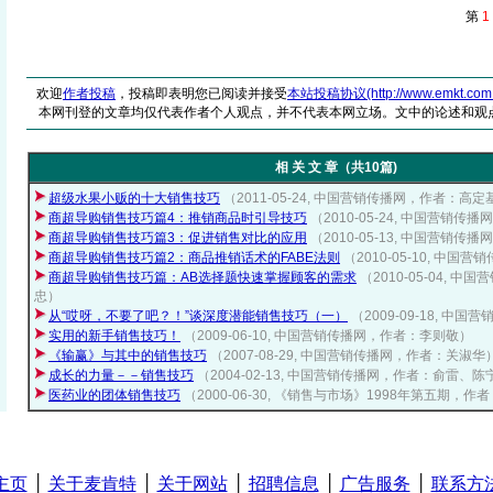
第
1
欢迎
作者投稿
，投稿即表明您已阅读并接受
本站投稿协议(http://www.emkt.com.cn/
本网刊登的文章均仅代表作者个人观点，并不代表本网立场。文中的论述和观
相 关 文 章（共10篇)
超级水果小贩的十大销售技巧
（2011-05-24, 中国营销传播网，作者：高定
商超导购销售技巧篇4：推销商品时引导技巧
（2010-05-24, 中国营销
商超导购销售技巧篇3：促进销售对比的应用
（2010-05-13, 中国营销
商超导购销售技巧篇2：商品推销话术的FABE法则
（2010-05-10, 中
商超导购销售技巧篇：AB选择题快速掌握顾客的需求
（2010-05-04, 
忠）
从“哎呀，不要了吧？！”谈深度潜能销售技巧（一）
（2009-09-18, 
实用的新手销售技巧！
（2009-06-10, 中国营销传播网，作者：李则敬）
《输赢》与其中的销售技巧
（2007-08-29, 中国营销传播网，作者：关淑华
成长的力量－－销售技巧
（2004-02-13, 中国营销传播网，作者：俞雷、陈
医药业的团体销售技巧
（2000-06-30, 《销售与市场》1998年第五期，作
主页
│
关于麦肯特
│
关于网站
│
招聘信息
│
广告服务
│
联系方