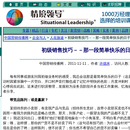
专题
|
精品
|
行业
|
专栏
|
关注
|
新营销
|
战略
|
策略
|
实务
|
案例
|
品牌
中国营销传播网
>
企业与人
>
人在旅途
> 初级销售技巧－－那一段简单快乐的日
初级销售技巧－－那一段简单快乐的
中国营销传播网， 2011-11-11， 作者:
许德米
， 访问人数: 
每有同事或朋友问我初做业务时的感受，我总会说那是最简单快乐的日子（这是
访时因紧张脑中一片空白、开口时声音打颤也成了记忆中明快的色彩；月度冲刺时
心悸宛在此刻。近来进行职涯整理，发掘初为业务员阶段许多当初工作案例。忆海
者分享。
帮竞品陈列：谁是赢家？
某招待所的小卖部，有卖我产品与竞品（招待所生意好，连带小卖部买卖也不错
因而一般我方的陈列总是略占优势。那天，到客户处，一眼望去我的产品都不见了
观！）我还没问出口，便看到“他们”都委屈地躲在一个小角落里。不明白客户的态
探：咦，这样摆，那你的**货不是不好卖了吗？（这句话有技巧的：为什么会针对**
现在是你的了哟；这样陈列，便不好卖了；你当然不希望自己的货不好卖嘛！——