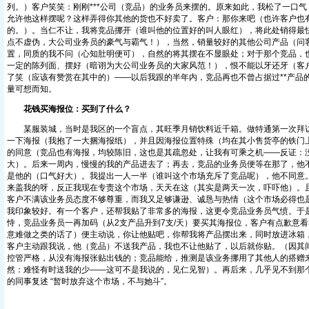
列。）客户笑笑：刚刚***公司（竞品）的业务员来摆的。原来如此，我松了一口
允许他这样摆呢？这样弄得你其他的货也不好卖了。客户：那你来吧（也许客户也
的。）。当仁不让，我将竞品挪开（谁叫他的位置好的叫人眼红），将此处销得最
点不虚伪，大公司业务员的豪气与霸气！），当然，销量较好的其他公司产品（问
置，同质的我不问（心知肚明便可），自然的将其摆在不显眼处；对于那个竞品，
一定的陈列面、摆好（暗诩为大公司业务员的大家风范！），恨不能以牙还牙（客
了笑（应该有赞赏在其中的）——以后我跟的半年内，竞品再也不曾占据过**产品
量可想而知。
花钱买海报位：买到了什么？
某服装城，当时是我区的一个盲点，其旺季月销饮料近千箱。做特通第一次拜访
一下海报（我抱了一大捆海报纸），并且因海报位置特殊（均在其小售货亭的铁门
的同意（竞品也有海报，均较陈旧，这也是其疏忽处，让我有可乘之机——反证：
大）。后来一周内，慢慢的我的产品进去了；再去，竞品的业务员便等在那了，他
是他的（口气好大）。我提出一人一半（谁叫这个市场充斥了竞品呢），他不同意
来盖我的呀，反正我现在专责这个市场，天天在这（其实是两天一次，吓吓他）。
客户不满该业务员态度不够尊重，而我又足够谦逊、诚恳与热情（这个市场必得也
我印象较好。有一个客户，还帮我贴了非常多的海报，这更令竞品业务员气愤。于
恃，竞品业务员一再加码（从2支产品升到7支/天）要买其海报位，客户有点歉意
意难做之类的话了）便主动说，你让他贴吧，你帮我将产品摆出来，同时放进冰箱
客户主动跟我说，他（竞品）不送我产品，我也不让他贴了，以后就你贴。（因其
控管严格，从没有海报张贴出钱的；竞品能给，推测是该业务挪用了其他人的搭赠
然：难怪有时送我的少——这可不是我说的，见仁见智）。再后来，几乎见不到那
的同事复述 “暂时放弃这个市场，不与她斗”。