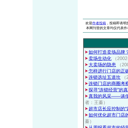
欢迎
作者投稿
，投稿即表明
本网刊登的文章均仅代表作
如何打造卖场品牌
卖场生动化
（200
大卖场的隐患
（20
怎样进行门店的正
连锁选址五道坎
（
连锁门店的商圈考
探寻“连锁经营”的
真我的风采——谈
者：王蓁）
超市店长应控制的“
如何优化超市门店
蓁）
从周报看超市的经