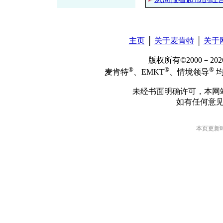
主页
│
关于麦肯特
│
关于
版权所有©2000－2
®
®
®
麦肯特
、EMKT
、情境领导
均
未经书面明确许可，本网
如有任何意
本页更新时间: