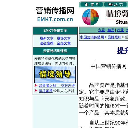
专题
|
精品
|
行业
|
EMKT营销文库
中国营销传播网
>
品牌经纬
> 
最新文章
最热文章
读者推荐
全部文章
提
麦肯特培训课程
麦肯特提供优秀的营销与管
理培训课程、内训与咨询：
中国营销传播网， 2
品牌资产是指基于
领导者之剑 － 突破思维
情境领导
经理人之培训
定。它主要是由企业
知识与品牌形象所致
随着时间的推移对一
一个产品，其本质就
自从上世纪90年代 D