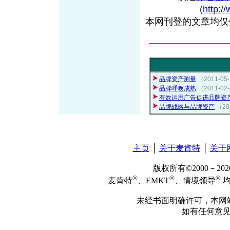
(http:/
本网刊登的文章均仅
品牌资产测量
（2011-0
品牌呼唤成熟
（2011-
有效运用广告促进品牌资
品牌战略与品牌资产
（2
主页
│
关于麦肯特
│
关于
版权所有©2000－2
®
®
®
麦肯特
、EMKT
、情境领导
均
未经书面明确许可，本网
如有任何意