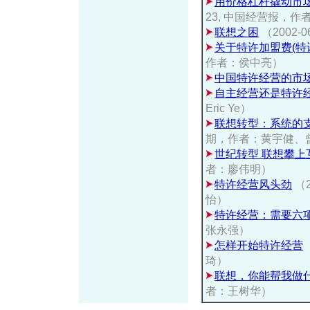
用价格杠杆撬动市
23, 中国经营报，
联想之困
（2002-0
关于特许加盟费(特
作者：侯中亮）
中国特许经营的市
自主经营还是特许
Eric Ye）
联想转型：系统的
期，作者：黄宇健、
世纪转型 联想攀上
者：廖伟明）
特许经营风头劲
（
怡）
特许经营：需要六
张永强）
怎样开始特许经营
琦）
联想，你能帮我做
者：王树华）