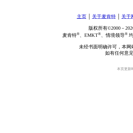
主页
│
关于麦肯特
│
关于
版权所有©2000－2
®
®
®
麦肯特
、EMKT
、情境领导
均
未经书面明确许可，本网
如有任何意
本页更新时间: