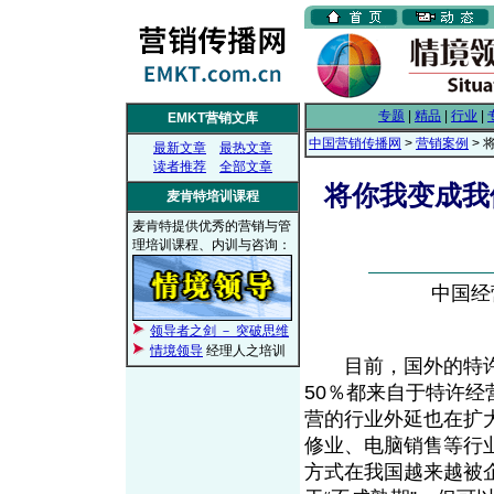
专题
|
精品
|
行业
|
EMKT营销文库
中国营销传播网
>
营销案例
> 
最新文章
最热文章
读者推荐
全部文章
将你我变成我
麦肯特培训课程
麦肯特提供优秀的营销与管
理培训课程、内训与咨询：
中国经营
领导者之剑 － 突破思维
情境领导
经理人之培训
目前，国外的特许经
50％都来自于特许经营
营的行业外延也在扩
修业、电脑销售等行
方式在我国越来越被