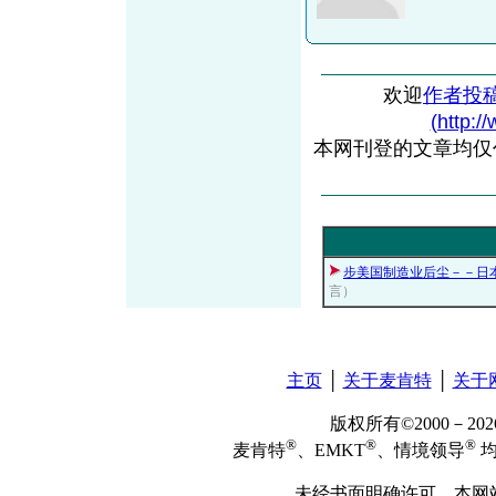
欢迎
作者投
(http:/
本网刊登的文章均仅
步美国制造业后尘－－日
言）
主页
│
关于麦肯特
│
关于
版权所有©2000－2
®
®
®
麦肯特
、EMKT
、情境领导
均
未经书面明确许可，本网