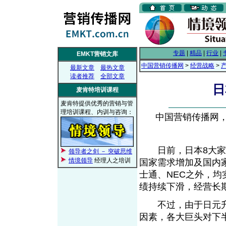
专题
|
精品
|
行业
|
EMKT营销文库
中国营销传播网
>
经营战略
>
最新文章
最热文章
读者推荐
全部文章
日
麦肯特培训课程
麦肯特提供优秀的营销与管
理培训课程、内训与咨询：
中国营销传播网， 2
日前，日本8大家电
领导者之剑 － 突破思维
情境领导
经理人之培训
国家需求增加及国内
士通、NEC之外，均
绩持续下滑，经营长
不过，由于日元升
因素，各大巨头对下