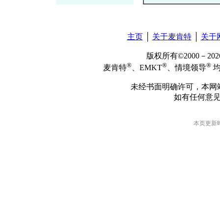
主页
│
关于麦肯特
│
关于
版权所有©2000－2
®
®
®
麦肯特
、EMKT
、情境领导
均
未经书面明确许可，本网
如有任何意
本页更新时间: