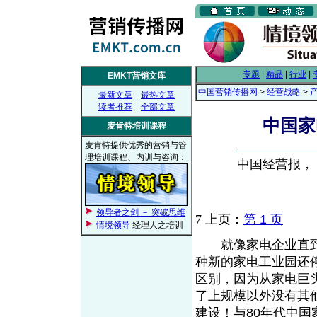
专题
|
精品
|
行业
|
EMKT营销文库
中国营销传播网
>
经营战略
>
最新文章
最热文章
读者推荐
全部文章
中国家
麦肯特培训课程
麦肯特提供优秀的营销与管
理培训课程、内训与咨询：
中国经营报， 20
领导者之剑 － 突破思维
7
上页：
第 1 页
情境领导
经理人之培训
就像家电企业直到
种新的家电工业园还
区别，因为从家电巨
了上规模以外没有其
建设！与80年代中