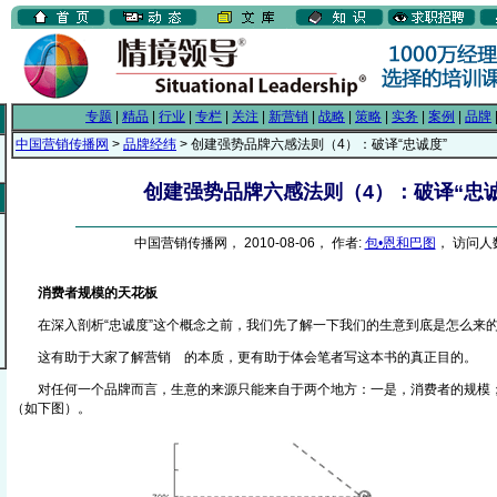
专题
|
精品
|
行业
|
专栏
|
关注
|
新营销
|
战略
|
策略
|
实务
|
案例
|
品牌
中国营销传播网
>
品牌经纬
> 创建强势品牌六感法则（4）：破译“忠诚度”
创建强势品牌六感法则（4）：破译“忠诚
中国营销传播网， 2010-08-06， 作者:
包•恩和巴图
， 访问人数
消费者规模的天花板
在深入剖析“忠诚度”这个概念之前，我们先了解一下我们的生意到底是怎么来
这有助于大家了解营销
的本质，更有助于体会笔者写这本书的真正目的。
From EMKT.com.cn
对任何一个品牌而言，生意的来源只能来自于两个地方：一是，消费者的规模
（如下图）。