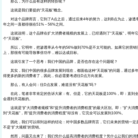
那么，为什么会有这样的转折呢？
这就是我们要提的“天花板”概念。
对这个品牌而言，它到了A点之后，通过后来4年的努力，达到B点为止，渗透率
年之间一直都徘徊在51%－56%之间。
这就说明，这个品牌在扩大消费者规模的发展上，已经遇到了“天花板”，明年它
个“天花板”。
所以，它明年，把渗透率从今年的56%做到70%是不太可能的。如果它的营销
上，那很有可能导致事倍功半，难以达成目标。
这就引发了一个思考：我们中国的品牌，是否也存在这个问题呢？
其实，我们中国的很多品牌发展到现在，都面临这种“天花板”的问题，通过多年
得更多的新的消费者了，因此，你必需要考虑往D点方向发展。
那么，有人会问：往D点发展，难道没有“天花板”吗？
在此，笔者非常肯定的告诉大家：有。但是，它的天花板是100%，即：直到全
会遇到天花板的。
这就是“扩大消费者规模”和“提升消费者的消费程度”的最大区别。即：“扩大消费
到“天花板”，而“提升消费者的消费程度”却没有，它完全可以发展到100%。
因此，我们可以得到这样的结论：对中国多数品牌而言，它们未来的营销一定是“
不是“扩大规模”的营销。
然而，问题又出来了：我们凭什么提高消费者的消费程度？凭什么让我们的消费