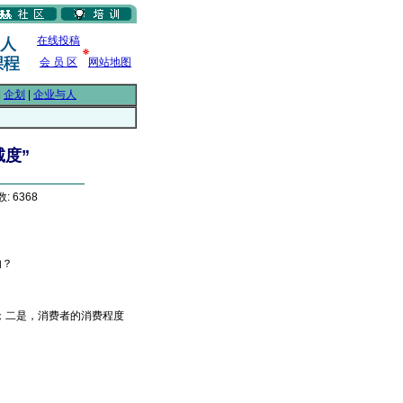
在线投稿
会 员 区
网站地图
|
企划
|
企业与人
度”
: 6368
的？
；二是，消费者的消费程度