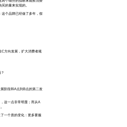
两个细分的指标来观察消费
购买的量来实现的。
这个品牌已经做了多年，假
C方向发展，扩大消费者规
吗？
展阶段和A点到B点的第二发
，这一点非常明显；而从A
显。
了一个质的变化：更多要服