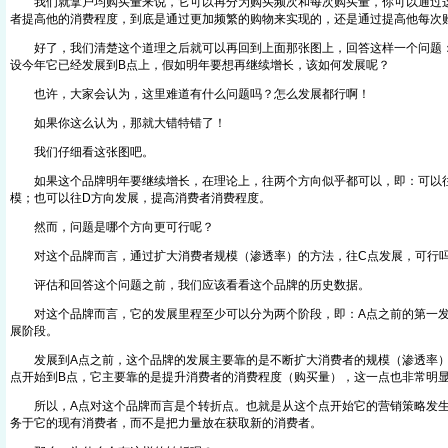
我们就拿户均购买量来说，它可以再分为购买频次和每次购买量，你可以通过这
者提高他的消费程度，到底是通过更加频繁的购物来实现的，还是通过提高他每次
好了，我们清楚这个道理之后就可以再回到上面那张图上，回答这样一个问题：
设今年它已经发展到B点上，假如明年要想再继续增长，该如何发展呢？
也许，大家会认为，这里难道有什么问题吗？怎么发展都行啊！
如果你这么认为，那就大错特错了！
我们仔细看这张图吧。
如果这个品牌明年要继续增长，在理论上，往两个方向似乎都可以，即：可以往
模；也可以往D方向发展，提高消费者消费程度。
然而，问题是哪个方向更可行呢？
对这个品牌而言，通过扩大消费者规模（渗透率）的方法，往C点发展，可行
评估和回答这个问题之前，我们应该看看这个品牌的历史数据。
对这个品牌而言，它的发展里程至少可以分为两个阶段，即：A点之前的第一发
展阶段。
发展到A点之前，这个品牌的发展主要靠的是不断扩大消费者的规模（渗透率）
点开始到B点，它主要靠的是提升消费者的消费程度（购买量），这一点也非常明
所以，A点对这个品牌而言是个转折点。也就是从这个点开始它的营销策略发生
务于它的现有消费者，而不是把力量放在获取新的消费者。