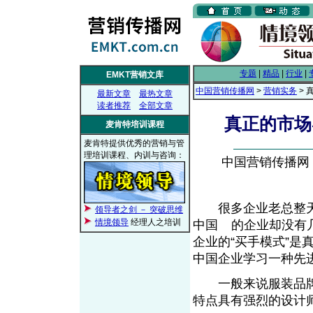
专题
|
精品
|
行业
|
EMKT营销文库
中国营销传播网
>
营销实务
> 
最新文章
最热文章
读者推荐
全部文章
真正的市场
麦肯特培训课程
麦肯特提供优秀的营销与管
理培训课程、内训与咨询：
中国营销传播网， 2
很多企业老总整天在
领导者之剑 － 突破思维
情境领导
经理人之培训
中国
的企业却没有
From EMKT.com.cn
企业的“买手模式”
中国企业学习一种
一般来说服装品牌
特点具有强烈的设计