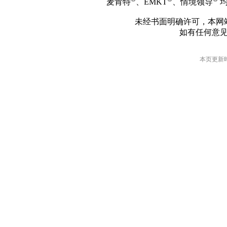
麦肯特
、EMKT
、情境领导
均
未经书面明确许可，本网
如有任何意
本页更新时间: