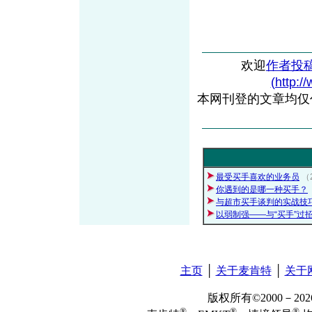
欢迎
作者投
(http:/
本网刊登的文章均仅
最受买手喜欢的业务员
（
你遇到的是哪一种买手？
与超市买手谈判的实战技
以弱制强——与“买手”过
主页
│
关于麦肯特
│
关于
版权所有©2000－2
®
®
®