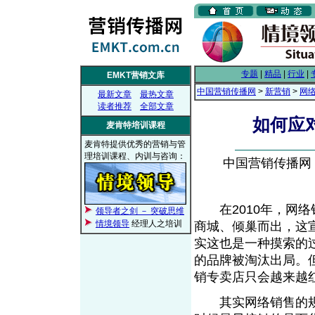
专题
|
精品
|
行业
|
EMKT营销文库
中国营销传播网
>
新营销
>
网
最新文章
最热文章
读者推荐
全部文章
如何应
麦肯特培训课程
麦肯特提供优秀的营销与管
理培训课程、内训与咨询：
中国营销传播网， 2
在2010年，网络
领导者之剑 － 突破思维
情境领导
经理人之培训
商城、倾巢而出，这
实这也是一种摸索的
的品牌被淘汰出局。
销专卖店只会越来
其实网络销售的规